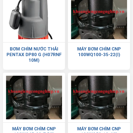
BƠM CHÌM NƯỚC THẢI
MÁY BƠM CHÌM CNP
PENTAX DP80 G (H07RNF
100WQ100-35-22(I)
10M)
MÁY BƠM CHÌM CNP
MÁY BƠM CHÌM CNP