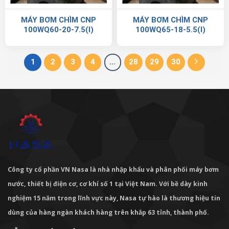
MÁY BƠM CHÌM CNP
MÁY BƠM CHÌM CNP
100WQ60-20-7.5(I)
100WQ65-18-5.5(I)
1
2
3
4
…
28
29
30
Công ty cổ phần VN Nasa là nhà nhập khẩu và phân phối máy bơm
nước, thiết bị điện cơ, cơ khí số 1 tại Việt Nam. Với bề dày kinh
nghiệm 15 năm trong lĩnh vực này, Nasa tự hào là thương hiệu tin
dùng của hàng ngàn khách hàng trên khắp 63 tỉnh, thành phố.