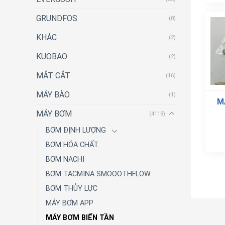
GRUNDFOS
(0)
KHÁC
(2)
KUOBAO
(2)
MẮT CẮT
(16)
MÁY BÀO
(1)
M
MÁY BƠM
(4118)
BƠM ĐỊNH LƯỢNG
BƠM HÓA CHẤT
BƠM NACHI
BƠM TACMINA SMOOOTHFLOW
BƠM THỦY LỰC
MÁY BƠM APP
MÁY BƠM BIẾN TẦN