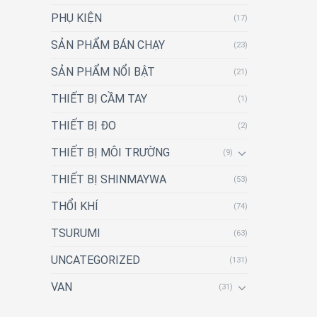
PHỤ KIỆN
(17)
SẢN PHẨM BÁN CHẠY
(23)
SẢN PHẨM NỔI BẬT
(21)
THIẾT BỊ CẦM TAY
(1)
THIẾT BỊ ĐO
(2)
THIẾT BỊ MÔI TRƯỜNG
(9)
THIẾT BỊ SHINMAYWA
(53)
THỔI KHÍ
(74)
TSURUMI
(63)
UNCATEGORIZED
(131)
VAN
(31)