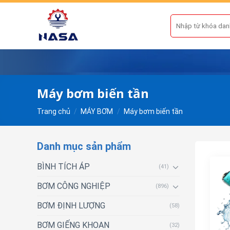
Skip
to
Tìm
kiếm:
content
Máy bơm biến tần
Trang chủ
/
MÁY BƠM
/
Máy bơm biến tần
Danh mục sản phẩm
BÌNH TÍCH ÁP
(41)
BƠM CÔNG NGHIỆP
(896)
BƠM ĐỊNH LƯỢNG
(58)
BƠM GIẾNG KHOAN
(32)