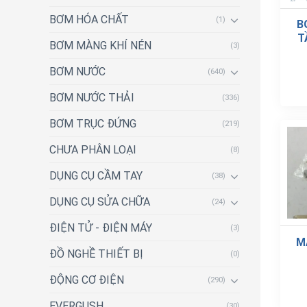
BƠM HÓA CHẤT
(1)
B
T
BƠM MÀNG KHÍ NÉN
(3)
BƠM NƯỚC
(640)
BƠM NƯỚC THẢI
(336)
BƠM TRỤC ĐỨNG
(219)
CHƯA PHÂN LOẠI
(8)
DỤNG CỤ CẦM TAY
(38)
DỤNG CỤ SỬA CHỮA
(24)
ĐIỆN TỬ - ĐIỆN MÁY
(3)
M
ĐỒ NGHỀ THIẾT BỊ
(0)
ĐỘNG CƠ ĐIỆN
(290)
EVERGUSH
(30)