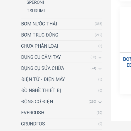
SPERONI
TSURUMI
BƠM NƯỚC THẢI
(336)
BƠM TRỤC ĐỨNG
(219)
CHƯA PHÂN LOẠI
(8)
DỤNG CỤ CẦM TAY
(38)
BƠ
E
DỤNG CỤ SỬA CHỮA
(24)
ĐIỆN TỬ - ĐIỆN MÁY
(3)
ĐỒ NGHỀ THIẾT BỊ
(0)
ĐỘNG CƠ ĐIỆN
(290)
EVERGUSH
(30)
GRUNDFOS
(0)