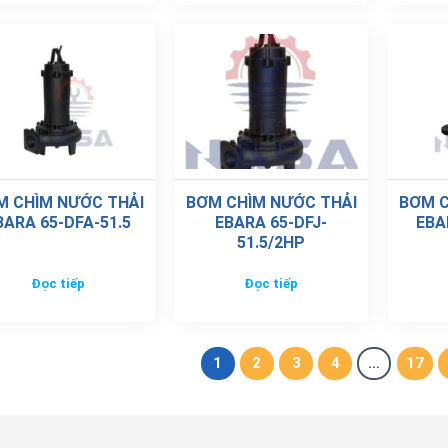
M CHÌM NƯỚC THẢI
BƠM CHÌM NƯỚC THẢI
BƠM C
BARA 65-DFA-51.5
EBARA 65-DFJ-
EBA
51.5/2HP
Đọc tiếp
Đọc tiếp
1
2
3
4
…
17