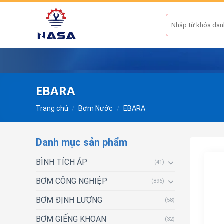
Skip
to
Tìm
kiếm:
content
EBARA
Trang chủ
/
Bơm Nước
/
EBARA
Danh mục sản phẩm
BÌNH TÍCH ÁP
(41)
BƠM CÔNG NGHIỆP
(896)
BƠM ĐỊNH LƯỢNG
(58)
BƠM GIẾNG KHOAN
(32)