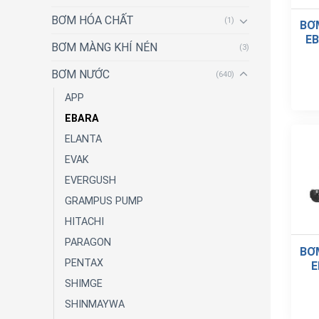
BƠM HÓA CHẤT
(1)
BƠ
EB
BƠM MÀNG KHÍ NÉN
(3)
BƠM NƯỚC
(640)
APP
EBARA
ELANTA
EVAK
EVERGUSH
GRAMPUS PUMP
HITACHI
PARAGON
BƠ
PENTAX
E
SHIMGE
SHINMAYWA