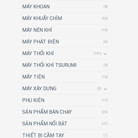
MÁY KHOAN
(8)
MÁY KHUẤY CHÌM
(62)
MÁY NÉN KHÍ
(15)
MÁY PHÁT ĐIỆN
(6)
MÁY THỔI KHÍ
(181)
MÁY THỔI KHÍ TSURUMI
(9)
MÁY TIỆN
(16)
MÁY XÂY DỰNG
(5)
PHỤ KIỆN
(17)
SẢN PHẨM BÁN CHẠY
(23)
SẢN PHẨM NỔI BẬT
(21)
THIẾT BỊ CẦM TAY
(1)