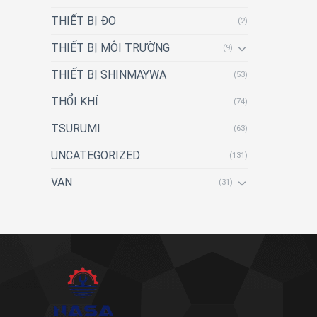
THIẾT BỊ ĐO
(2)
THIẾT BỊ MÔI TRƯỜNG
(9)
THIẾT BỊ SHINMAYWA
(53)
THỔI KHÍ
(74)
TSURUMI
(63)
UNCATEGORIZED
(131)
VAN
(31)