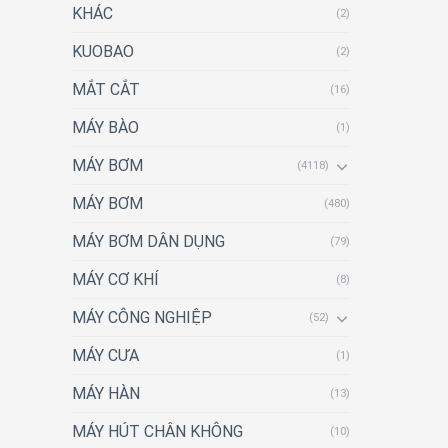
KHÁC
(2)
KUOBAO
(2)
MẮT CẮT
(16)
MÁY BÀO
(1)
MÁY BƠM
(4118)
MÁY BƠM
(480)
MÁY BƠM DÂN DỤNG
(79)
MÁY CƠ KHÍ
(8)
MÁY CÔNG NGHIỆP
(52)
MÁY CƯA
(1)
MÁY HÀN
(13)
MÁY HÚT CHÂN KHÔNG
(10)