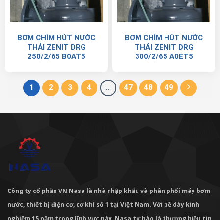
BƠM CHÌM HÚT NƯỚC
BƠM CHÌM HÚT NƯỚC
THẢI ZENIT DRG
THẢI ZENIT DRG
250/2/65 B0AT5
300/2/65 A0ET5
1
2
3
4
…
47
48
49
Công ty cổ phần VN Nasa là nhà nhập khẩu và phân phối máy bơm
nước, thiết bị điện cơ, cơ khí số 1 tại Việt Nam. Với bề dày kinh
nghiệm 15 năm trong lĩnh vực này, Nasa tự hào là thương hiệu tin