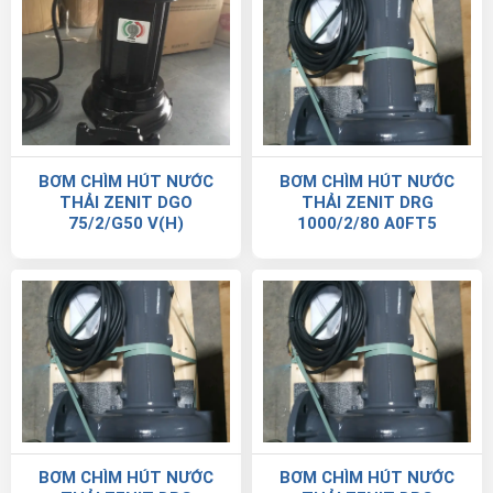
BƠM CHÌM HÚT NƯỚC
BƠM CHÌM HÚT NƯỚC
THẢI ZENIT DGO
THẢI ZENIT DRG
75/2/G50 V(H)
1000/2/80 A0FT5
BƠM CHÌM HÚT NƯỚC
BƠM CHÌM HÚT NƯỚC