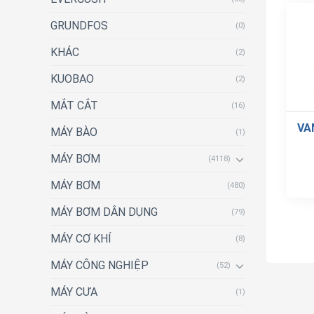
GRUNDFOS
(0)
KHÁC
(2)
KUOBAO
(2)
MẮT CẮT
(16)
VA
MÁY BÀO
(1)
MÁY BƠM
(4118)
MÁY BƠM
(480)
MÁY BƠM DÂN DỤNG
(79)
MÁY CƠ KHÍ
(8)
MÁY CÔNG NGHIỆP
(52)
MÁY CƯA
(1)