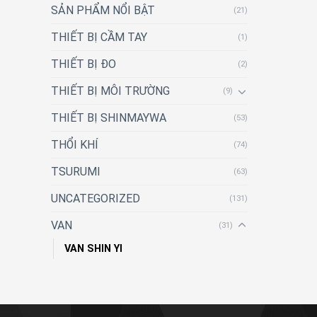
SẢN PHẨM NỔI BẬT
(21)
THIẾT BỊ CẦM TAY
(1)
THIẾT BỊ ĐO
(2)
THIẾT BỊ MÔI TRƯỜNG
(9)
THIẾT BỊ SHINMAYWA
(53)
THỔI KHÍ
(74)
TSURUMI
(63)
UNCATEGORIZED
(131)
VAN
(31)
VAN SHIN YI