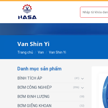
Skip
to
Tìm
kiếm:
content
Van Shin Yi
Trang chủ
/
Van
/
Van Shin Yi
Danh mục sản phẩm
BÌNH TÍCH ÁP
(41)
BƠM CÔNG NGHIỆP
(896)
BƠM ĐỊNH LƯỢNG
(58)
BƠM GIẾNG KHOAN
(32)