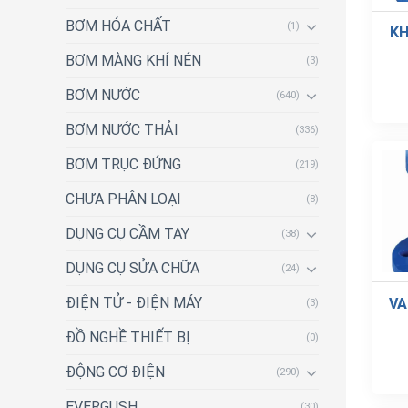
BƠM HÓA CHẤT
(1)
KH
BƠM MÀNG KHÍ NÉN
(3)
BƠM NƯỚC
(640)
BƠM NƯỚC THẢI
(336)
BƠM TRỤC ĐỨNG
(219)
CHƯA PHÂN LOẠI
(8)
DỤNG CỤ CẦM TAY
(38)
DỤNG CỤ SỬA CHỮA
(24)
ĐIỆN TỬ - ĐIỆN MÁY
VA
(3)
ĐỒ NGHỀ THIẾT BỊ
(0)
ĐỘNG CƠ ĐIỆN
(290)
EVERGUSH
(30)