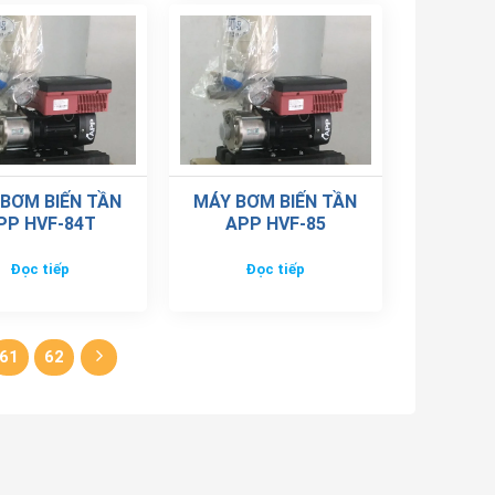
BƠM BIẾN TẦN
MÁY BƠM BIẾN TẦN
PP HVF-84T
APP HVF-85
Đọc tiếp
Đọc tiếp
61
62