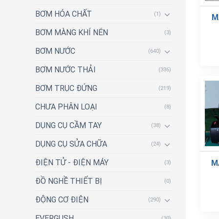
BƠM HÓA CHẤT
(1)
M
BƠM MÀNG KHÍ NÉN
(3)
BƠM NƯỚC
(640)
BƠM NƯỚC THẢI
(336)
BƠM TRỤC ĐỨNG
(219)
CHƯA PHÂN LOẠI
(8)
DỤNG CỤ CẦM TAY
(38)
DỤNG CỤ SỬA CHỮA
(24)
ĐIỆN TỬ - ĐIỆN MÁY
M
(3)
ĐỒ NGHỀ THIẾT BỊ
(0)
ĐỘNG CƠ ĐIỆN
(290)
EVERGUSH
(30)