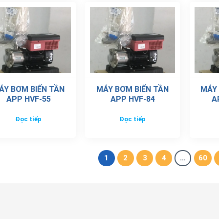
ÁY BƠM BIẾN TẦN
MÁY BƠM BIẾN TẦN
MÁY 
APP HVF-55
APP HVF-84
A
Đọc tiếp
Đọc tiếp
1
2
3
4
…
60