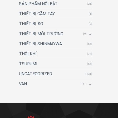
SẢN PHẨM NỔI BẬT
(21)
THIẾT BỊ CẦM TAY
(1)
THIẾT BỊ ĐO
(2)
THIẾT BỊ MÔI TRƯỜNG
(9)
THIẾT BỊ SHINMAYWA
(53)
THỔI KHÍ
(74)
TSURUMI
(63)
UNCATEGORIZED
(131)
VAN
(31)