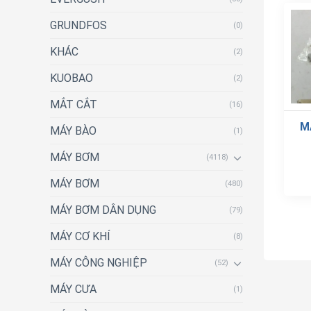
GRUNDFOS
(0)
KHÁC
(2)
KUOBAO
(2)
MẮT CẮT
(16)
M
MÁY BÀO
(1)
MÁY BƠM
(4118)
MÁY BƠM
(480)
MÁY BƠM DÂN DỤNG
(79)
MÁY CƠ KHÍ
(8)
MÁY CÔNG NGHIỆP
(52)
MÁY CƯA
(1)