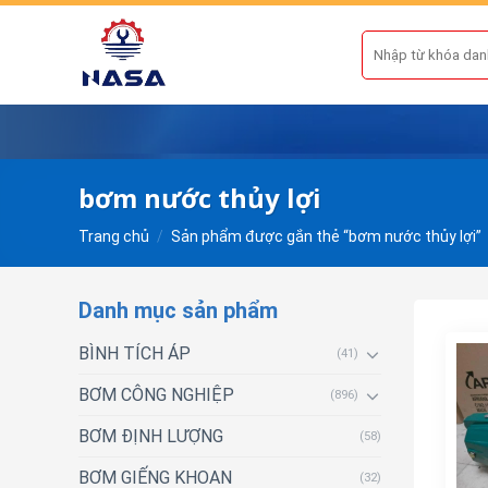
Skip
to
Tìm
kiếm:
content
bơm nước thủy lợi
Trang chủ
/
Sản phẩm được gắn thẻ “bơm nước thủy lợi”
Danh mục sản phẩm
BÌNH TÍCH ÁP
(41)
BƠM CÔNG NGHIỆP
(896)
BƠM ĐỊNH LƯỢNG
(58)
BƠM GIẾNG KHOAN
(32)