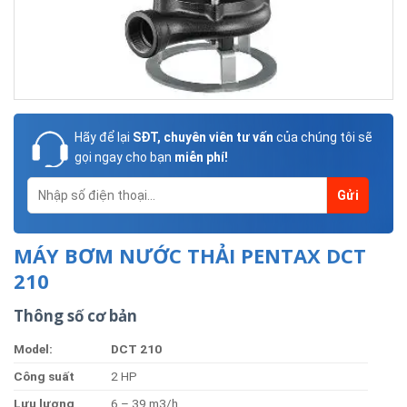
Hãy để lại
SĐT, chuyên viên tư vấn
của chúng tôi sẽ
gọi ngay cho bạn
miễn phí!
MÁY BƠM NƯỚC THẢI PENTAX DCT
210
Thông số cơ bản
Model:
DC
T 210
Công suất
2 HP
Lưu lượng
6 – 39 m3/h