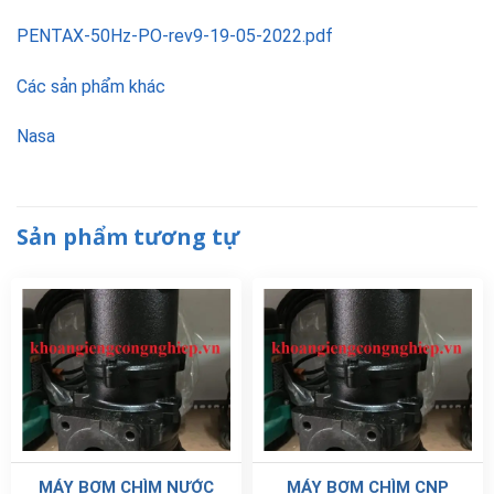
PENTAX-50Hz-PO-rev9-19-05-2022.pdf
Các sản phẩm khác
Nasa
Sản phẩm tương tự
MÁY BƠM CHÌM NƯỚC
MÁY BƠM CHÌM CNP