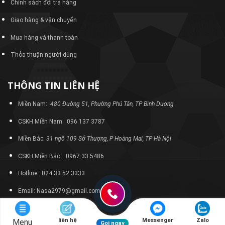
Chính sách đổi trả hàng
Giao hàng & vận chuyển
Mua hàng và thanh toán
Thỏa thuận người dùng
THÔNG TIN LIÊN HỆ
Miền Nam:
480 Đường 51, Phường Phú Tân, TP Bình Dương
CSKH Miền Nam: 096 137 3787
Miền Bắc:
31 ngõ 109 Sở Thượng, P Hoàng Mai, TP Hà Nội
CSKH Miền Bắc: 0967 33 5486
Hotline: 024 33 52 3333
Email: Nasa2979@gmail.com
liên hệ
Messenger
Zalo
Menu
Gọi ngay