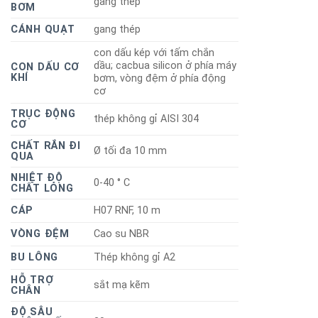
gang thép
BƠM
CÁNH QUẠT
gang thép
con dấu kép với tấm chắn
dầu; cacbua silicon ở phía máy
CON DẤU CƠ
KHÍ
bơm, vòng đệm ở phía động
cơ
TRỤC ĐỘNG
thép không gỉ AISI 304
CƠ
CHẤT RẮN ĐI
Ø tối đa 10 mm
QUA
NHIỆT ĐỘ
0-40 ° C
CHẤT LỎNG
CÁP
H07 RNF, 10 m
VÒNG ĐỆM
Cao su NBR
BU LÔNG
Thép không gỉ A2
HỖ TRỢ
sắt mạ kẽm
CHÂN
ĐỘ SÂU