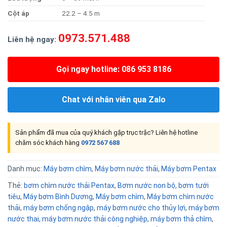
Cột áp
22.2 – 4.5 m
0973.571.488
Liên hệ ngay:
Gọi ngay hotline: 086 953 8186
Chat với nhân viên qua Zalo
Sản phẩm đã mua của quý khách gặp trục trặc? Liên hệ hotline
chăm sóc khách hàng
0972 567 688
Danh mục:
Máy bơm chìm
,
Máy bơm nước thải
,
Máy bơm Pentax
Thẻ:
bơm chìm nước thải Pentax
,
Bơm nước non bộ
,
bơm tưới
tiêu
,
Máy bơm Bình Dương
,
Máy bơm chìm
,
Máy bơm chìm nước
thải
,
máy bơm chống ngập
,
máy bơm nước cho thủy lợi
,
máy bơm
nước thai
,
máy bơm nước thải công nghiệp
,
máy bơm thả chìm
,