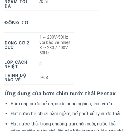
20 m
NGÂM TỐI
ĐA
ĐỘNG CƠ
1 ~ 230V-50Hz
với bảo vệ nhiệt
ĐỘNG CƠ 2
CỰC
3 ~ 230 / 400V-
50Hz
LỚP CÁCH
F
NHIỆT
TRÌNH ĐỘ
IP68
BẢO VỆ
Ứng dụng của bơm chìm nước thải Pentax
Bơm cấp nước bể cá, nước nông nghiệp, làm vườn.
Hút nước bể chứa, hầm ngầm, bể phốt xử lý nước thải.
Hút nước thải trong chuông trại chăn nuôi, nước thải