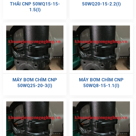
THẢI CNP 50WQ15-15-
50WQ20-15-2.2(I)
1.5(I)
MÁY BƠM CHÌM CNP
MÁY BƠM CHÌM CNP
50WQ25-20-3(I)
50WQ8-15-1.1(I)