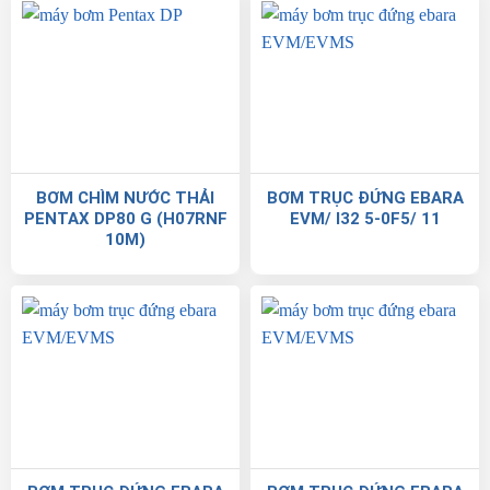
BƠM CHÌM NƯỚC THẢI
BƠM TRỤC ĐỨNG EBARA
PENTAX DP80 G (H07RNF
EVM/ I32 5-0F5/ 11
10M)