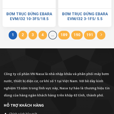
BƠM TRỤC ĐỨNG EBARA
BƠM TRỤC ĐỨNG EBARA
EVM/I32 10-3F5/18.5
EVM/I32 3-1F5/ 5.5
1
2
3
4
…
189
190
191
Công ty cổ phần VN Nasa là nhà nhập khẩu và phân phối máy bơm
nước, thiết bị điện cơ, cơ khí số 1 tại Việt Nam. Với bề dày kinh
nghiệm 15 năm trong lĩnh vực này, Nasa tự hào là thương hiệu tin
dùng của hàng ngàn khách hàng trên khắp 63 tỉnh, thành phố.
HỖ TRỢ KHÁCH HÀNG
Chính sách bảo mật