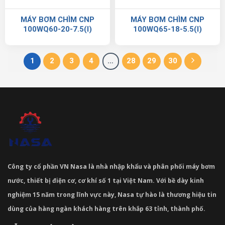
MÁY BƠM CHÌM CNP
MÁY BƠM CHÌM CNP
100WQ60-20-7.5(I)
100WQ65-18-5.5(I)
1
2
3
4
…
28
29
30
Công ty cổ phần VN Nasa là nhà nhập khẩu và phân phối máy bơm
nước, thiết bị điện cơ, cơ khí số 1 tại Việt Nam. Với bề dày kinh
nghiệm 15 năm trong lĩnh vực này, Nasa tự hào là thương hiệu tin
dùng của hàng ngàn khách hàng trên khắp 63 tỉnh, thành phố.