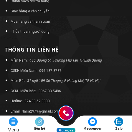
Chính sách đổi trả hàng
Giao hàng & vận chuyển
Mua hàng và thanh toán
Thỏa thuận người dùng
THÔNG TIN LIÊN HỆ
Miền Nam:
480 Đường 51, Phường Phú Tân, TP Bình Dương
CSKH Miền Nam: 096 137 3787
Miền Bắc:
31 ngõ 109 Sở Thượng, P Hoàng Mai, TP Hà Nội
CSKH Miền Bắc: 0967 33 5486
Hotline: 024 33 52 3333
Email: Nasa2979@gmail.com
liên hệ
Messenger
Zalo
Menu
Gọi ngay