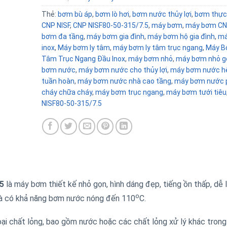
Thẻ:
bơm bù áp
,
bơm lò hơi
,
bơm nước thủy lợi
,
bơm thực
CNP NISF
,
CNP NISF80-50-315/7.5
,
máy bơm
,
máy bơm CN
bơm đa tầng
,
máy bơm gia đình
,
máy bơm hộ gia đình
,
má
inox
,
Máy bơm ly tâm
,
máy bơm ly tâm trục ngang
,
Máy B
Tâm Trục Ngang Đầu Inox
,
máy bơm nhỏ
,
máy bơm nhỏ g
bơm nước
,
máy bơm nước cho thủy lợi
,
máy bơm nước h
tuần hoàn
,
máy bơm nước nhà cao tầng
,
máy bơm nước 
cháy chữa cháy
,
máy bơm trục ngang
,
máy bơm tưới tiêu
NISF80-50-315/7.5
5
là máy bơm thiết kế nhỏ gọn, hình dáng đẹp, tiếng ồn thấp, dễ 
o
 và có khả năng bơm nước nóng đến 110
C.
ại chất lỏng, bao gồm nước hoặc các chất lỏng xử lý khác trong