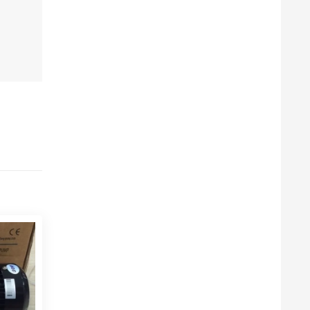
 2-50
NGANG
20