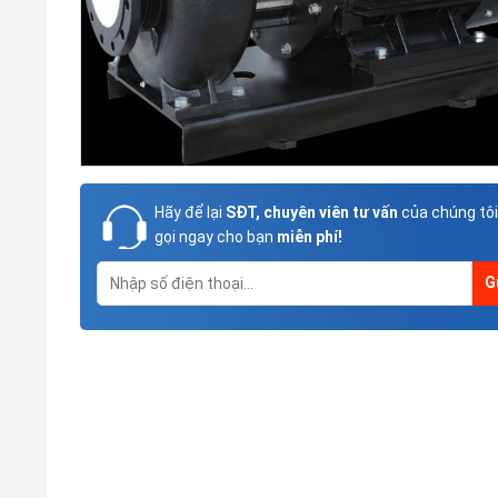
Hãy để lại
SĐT, chuyên viên tư vấn
của chúng tôi
gọi ngay cho bạn
miễn phí!