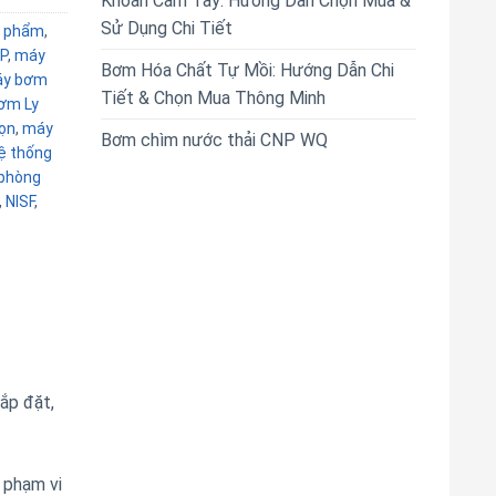
Khoan Cầm Tay: Hướng Dẫn Chọn Mua &
Sử Dụng Chi Tiết
 phẩm
,
P
,
máy
Bơm Hóa Chất Tự Mồi: Hướng Dẫn Chi
y bơm
Tiết & Chọn Mua Thông Minh
ơm Ly
ọn
,
máy
Bơm chìm nước thải CNP WQ
ệ thống
phòng
,
NISF
,
lắp đặt,
 phạm vi