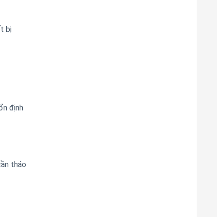
t bị
ổn định
cần tháo