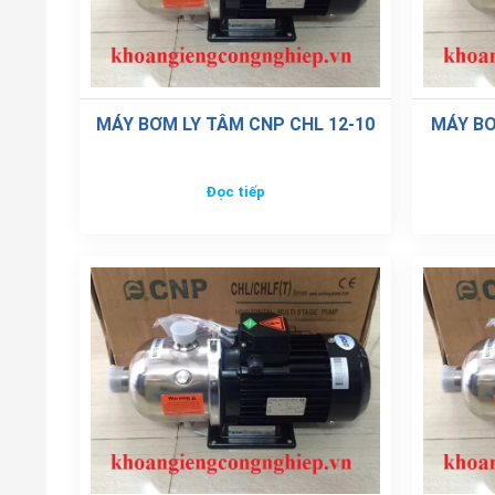
Đọc tiếp
Đánh giá Máy bơm ly tâm CNP NISF80-50-
5
4
3
2
1