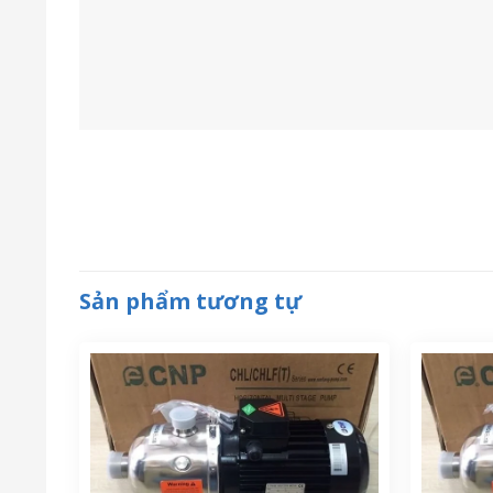
MÁY BƠM LY TÂM CNP CHL 12-10
MÁY BƠ
Đọc tiếp
MÁY BƠM LY TÂM CNP CHL 4-20
MÁY B
ĐA