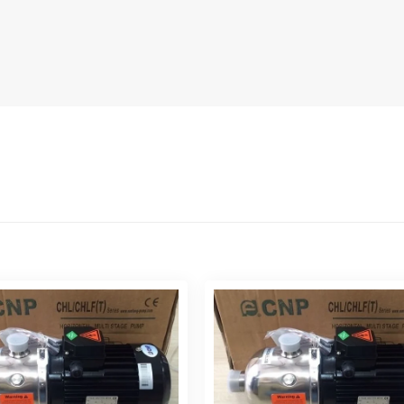
M ĐA TẦNG CNP CHL 20-
MÁY BƠM LY TÂM CNP CHL
30
Đọc tiếp
Đọc tiếp
ƠM LY TÂM TRỤC NGANG
MÁY BƠM LY TÂM TRỤC 
 TẦNG CNP CHL 4-30
ĐA TẦNG CNP CHL 12-