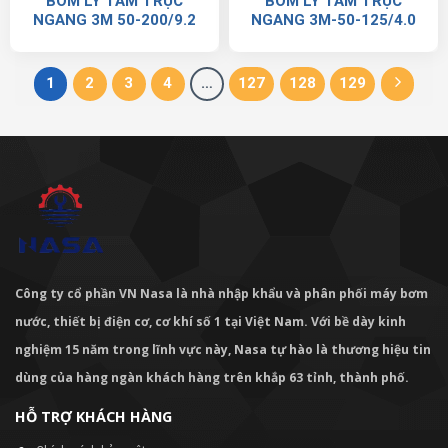
BƠM LY TÂM TRỤC
BƠM LY TÂM TRỤC
NGANG 3M 50-200/9.2
NGANG 3M-50-125/4.0
1
2
3
4
…
127
128
129
Công ty cổ phần VN Nasa là nhà nhập khẩu và phân phối máy bơm
nước, thiết bị điện cơ, cơ khí số 1 tại Việt Nam. Với bề dày kinh
nghiệm 15 năm trong lĩnh vực này, Nasa tự hào là thương hiệu tin
dùng của hàng ngàn khách hàng trên khắp 63 tỉnh, thành phố.
HỖ TRỢ KHÁCH HÀNG