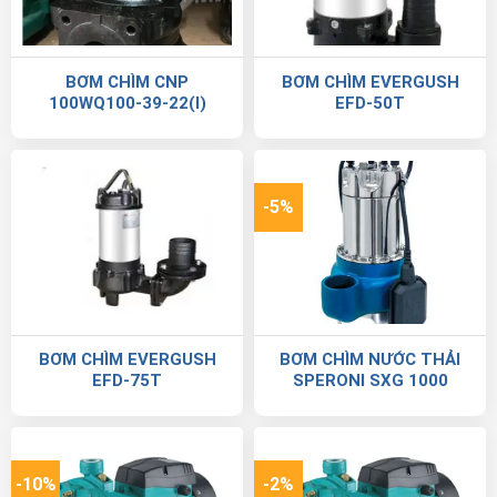
BƠM CHÌM CNP
BƠM CHÌM EVERGUSH
100WQ100-39-22(I)
EFD-50T
-5%
BƠM CHÌM EVERGUSH
BƠM CHÌM NƯỚC THẢI
EFD-75T
SPERONI SXG 1000
-10%
-2%