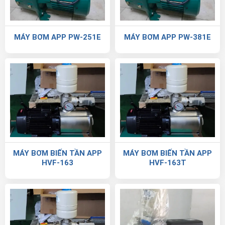
MÁY BƠM APP PW-251E
MÁY BƠM APP PW-381E
MÁY BƠM BIẾN TẦN APP
MÁY BƠM BIẾN TẦN APP
HVF-163
HVF-163T