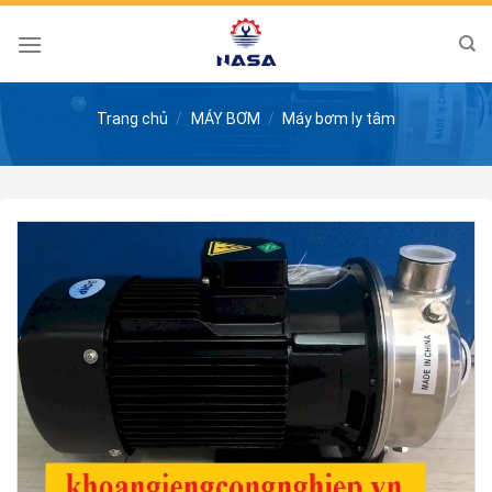
Skip
to
content
Trang chủ
/
MÁY BƠM
/
Máy bơm ly tâm