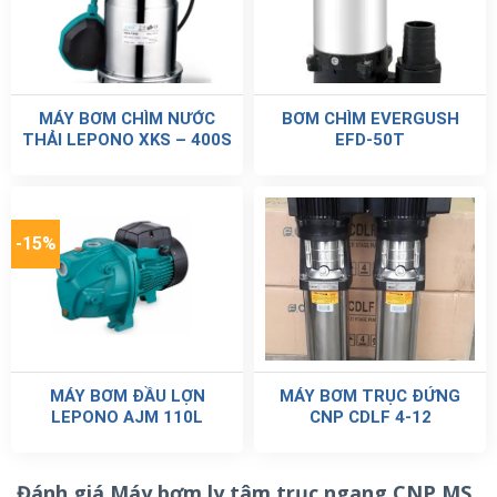
MÁY BƠM CHÌM NƯỚC
BƠM CHÌM EVERGUSH
THẢI LEPONO XKS – 400S
EFD-50T
-15%
MÁY BƠM ĐẦU LỢN
MÁY BƠM TRỤC ĐỨNG
LEPONO AJM 110L
CNP CDLF 4-12
Đánh giá Máy bơm ly tâm trục ngang CNP MS