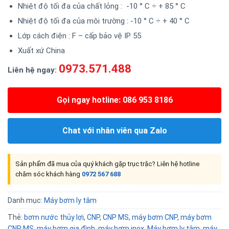
Nhiệt độ tối đa của chất lỏng : -10 ° C ÷ + 85 ° C
Nhiệt độ tối đa của môi trường : -10 ° C ÷ + 40 ° C
Lớp cách điện : F – cấp bảo vệ IP 55
Xuất xứ China
0973.571.488
Liên hệ ngay:
Gọi ngay hotline: 086 953 8186
Chat với nhân viên qua Zalo
Sản phẩm đã mua của quý khách gặp trục trặc? Liên hệ hotline
chăm sóc khách hàng
0972 567 688
Danh mục:
Máy bơm ly tâm
Thẻ:
bơm nước thủy lợi
,
CNP
,
CNP MS
,
máy bơm CNP
,
máy bơm
CNP MS
,
máy bơm gia đình
,
máy bơm inox
,
Máy bơm ly tâm
,
máy