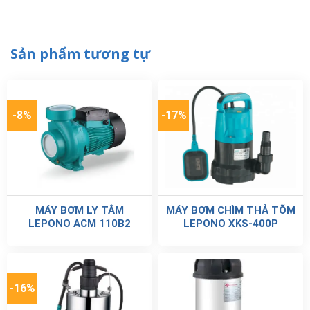
Sản phẩm tương tự
-8%
-17%
MÁY BƠM LY TÂM
MÁY BƠM CHÌM THẢ TÕM
LEPONO ACM 110B2
LEPONO XKS-400P
-16%