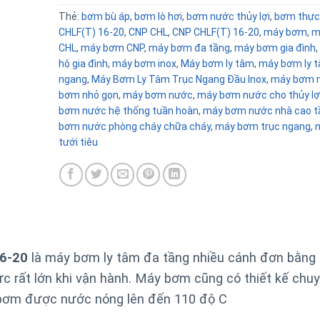
Thẻ:
bơm bù áp
,
bơm lò hơi
,
bơm nước thủy lợi
,
bơm thực
CHLF(T) 16-20
,
CNP CHL
,
CNP CHLF(T) 16-20
,
máy bơm
,
m
CHL
,
máy bơm CNP
,
máy bơm đa tầng
,
máy bơm gia đình
,
hộ gia đình
,
máy bơm inox
,
Máy bơm ly tâm
,
máy bơm ly t
ngang
,
Máy Bơm Ly Tâm Trục Ngang Đầu Inox
,
máy bơm 
bơm nhỏ gọn
,
máy bơm nước
,
máy bơm nước cho thủy lợ
bơm nước hệ thống tuần hoàn
,
máy bơm nước nhà cao t
bơm nước phòng cháy chữa cháy
,
máy bơm trục ngang
,
tưới tiêu
16-20
là máy bơm ly tâm đa tầng nhiều cánh đơn bằng 
ực rất lớn khi vận hành. Máy bơm
cũng có thiết kế chu
à bơm được nước nóng lên đến 110 độ C