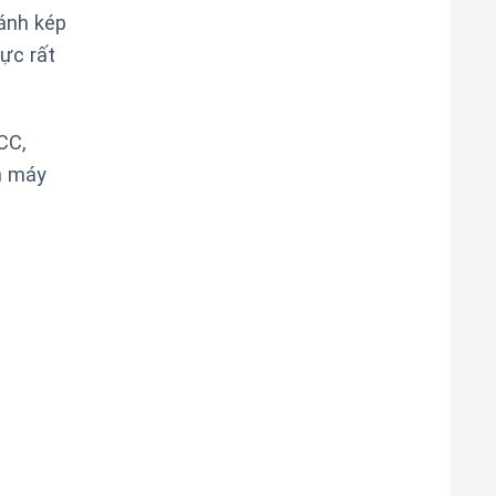
ánh kép
ực rất
CC,
n máy