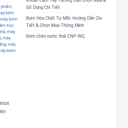
Khoan Cầm Tay: Hướng Dẫn Chọn Mua &
 phẩm
,
Sử Dụng Chi Tiết
áy bơm
Bơm Hóa Chất Tự Mồi: Hướng Dẫn Chi
máy bơm
Tiết & Chọn Mua Thông Minh
âm trục
nhỏ
,
máy
Bơm chìm nước thải CNP WQ
i
,
máy
ầng
,
máy
máy bơm
inox
yên