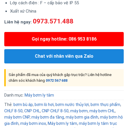
Lớp cách điện : F – cấp bảo vệ IP 55
Xuất xứ China
0973.571.488
Liên hệ ngay:
Gọi ngay hotline: 086 953 8186
Chat với nhân viên qua Zalo
Sản phẩm đã mua của quý khách gặp trục trặc? Liên hệ hotline
chăm sóc khách hàng
0972 567 688
Danh mục:
Máy bơm ly tâm
Thẻ:
bơm bù áp
,
bơm lò hơi
,
bơm nước thủy lợi
,
bơm thực phẩm
,
CHLF 8-50
,
CNP CHL
,
CNP CHLF 8-50
,
máy bơm
,
máy bơm CHL
,
máy bơm CNP
,
máy bơm đa tầng
,
máy bơm gia đình
,
máy bơm hộ
gia đình
,
máy bơm inox
,
Máy bơm ly tâm
,
máy bơm ly tâm trục