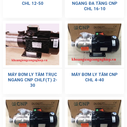
CHL 12-50
NGANG ĐA TẦNG CNP
CHL 16-10
MÁY BƠM LY TÂM TRỤC
MÁY BƠM LY TÂM CNP
NGANG CNP CHLF(T) 2-
CHL 4-40
30