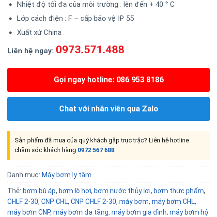
Nhiệt độ tối đa của môi trường : lên đến + 40 ° C
Lớp cách điện : F – cấp bảo vệ IP 55
Xuất xứ China
0973.571.488
Liên hệ ngay:
Gọi ngay hotline: 086 953 8186
Chat với nhân viên qua Zalo
Sản phẩm đã mua của quý khách gặp trục trặc? Liên hệ hotline
chăm sóc khách hàng
0972 567 688
Danh mục:
Máy bơm ly tâm
Thẻ:
bơm bù áp
,
bơm lò hơi
,
bơm nước thủy lợi
,
bơm thực phẩm
,
CHLF 2-30
,
CNP CHL
,
CNP CHLF 2-30
,
máy bơm
,
máy bơm CHL
,
máy bơm CNP
,
máy bơm đa tầng
,
máy bơm gia đình
,
máy bơm hộ