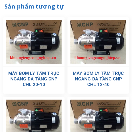
Sản phẩm tương tự
MÁY BƠM LY TÂM TRỤC
MÁY BƠM LY TÂM TRỤC
NGANG ĐA TẦNG CNP
NGANG ĐA TẦNG CNP
CHL 20-10
CHL 12-40