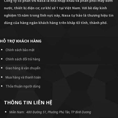
Miền Nam:
480 Đường 51, Phường Phú Tân, TP Bình Dương
CSKH Miền Nam: 096 137 3787
Miền Bắc:
31 ngõ 109 Sở Thượng, P Hoàng Mai, TP Hà Nội
CSKH Miền Bắc: 0967 33 5486
Hotline: 024 33 52 3333
Email: Nasa2979@gmail.com