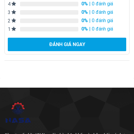
Công ty cổ phần VN Nasa là nhà nhập khẩu và phân phối máy bơm
nước, thiết bị điện cơ, cơ khí số 1 tại Việt Nam. Với bề dày kinh
nghiệm 15 năm trong lĩnh vực này, Nasa tự hào là thương hiệu tin
dùng của hàng ngàn khách hàng trên khắp 63 tỉnh, thành phố.
HỖ TRỢ KHÁCH HÀNG
Chính sách bảo mật
Chính sách đổi trả hàng
Giao hàng & vận chuyển
Mua hàng và thanh toán
Thỏa thuận người dùng
THÔNG TIN LIÊN HỆ