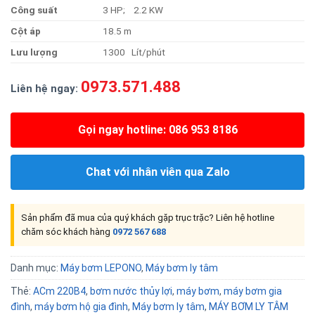
Công suất
3 HP; 2.2 KW
Cột áp
18.5 m
Lưu lượng
1300 Lít/phút
0973.571.488
Liên hệ ngay:
Gọi ngay hotline: 086 953 8186
Chat với nhân viên qua Zalo
Sản phẩm đã mua của quý khách gặp trục trặc? Liên hệ hotline
chăm sóc khách hàng
0972 567 688
Danh mục:
Máy bơm LEPONO
,
Máy bơm ly tâm
Thẻ:
ACm 220B4
,
bơm nước thủy lợi
,
máy bơm
,
máy bơm gia
đình
,
máy bơm hộ gia đình
,
Máy bơm ly tâm
,
MÁY BƠM LY TÂM