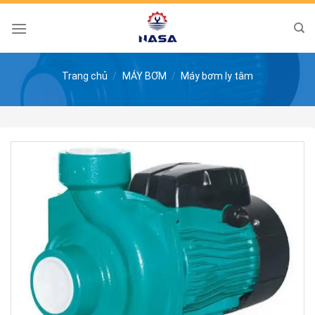
Skip
to
content
Trang chủ
/
MÁY BƠM
/
Máy bơm ly tâm