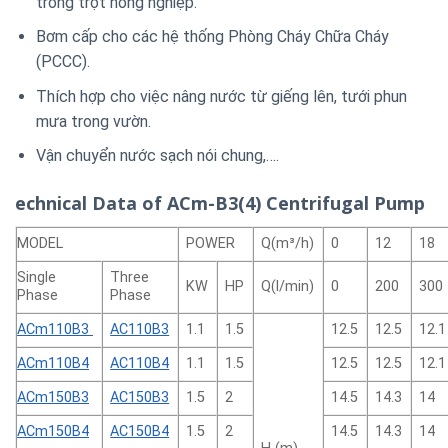
trồng trọt nông nghiệp.
Bơm cấp cho các hệ thống Phòng Cháy Chữa Cháy
(PCCC).
Thích hợp cho việc nâng nước từ giếng lên, tưới phun
mưa trong vườn.
Vận chuyển nước sạch nói chung,….
echnical Data of ACm-B3(4) Centrifugal Pump
MODEL
POWER
Q(m³/h)
0
12
18
Single
Three
KW
HP
Q(l/min)
0
200
300
Phase
Phase
ACm110B3
AC110B3
1.1
1.5
12.5
12.5
12.1
ACm110B4
AC110B4
1.1
1.5
12.5
12.5
12.1
ACm150B3
AC150B3
1.5
2
14.5
14.3
14
ACm150B4
AC150B4
1.5
2
14.5
14.3
14