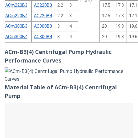
H (m)
ACm220B3
AC220B3
2.2
3
17.5
17.3
17.1
ACm220B4
AC220B4
2.2
3
17.5
17.3
17.1
ACm300B3
AC300B3
3
4
20
19.8
19.6
ACm300B4
AC300B4
3
4
20
19.8
19.6
ACm-B3(4) Centrifugal Pump Hydraulic
Performance Curves
Material Table of ACm-B3(4) Centrifugal
Pump
No.
Part
Material
1
Filling plug
HPb59-1
2
Pump body
HT 200