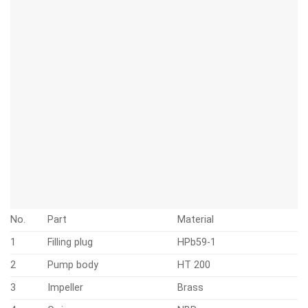
3
Impeller
Brass
4
O-ring
NBR
5
Mechanical seal
Carbon/Ceramic
6
Bracket Cover
HT 200
7
Oil Seal
8
Support
HT 200
9
Bearing
10
Rotor
11
Terminal Board
PC
12
Capacitor
13
Terminal box
ABS
14
Stator
15
Rear cover
ZL 102