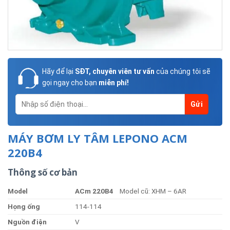
Hãy để lại
SĐT, chuyên viên tư vấn
của chúng tôi sẽ
gọi ngay cho bạn
miễn phí!
MÁY BƠM LY TÂM LEPONO ACM
220B4
Thông số cơ bản
Model
AC
m 220B4
Model cũ: XHM – 6AR
Họng ống
114-114
Nguồn điện
V