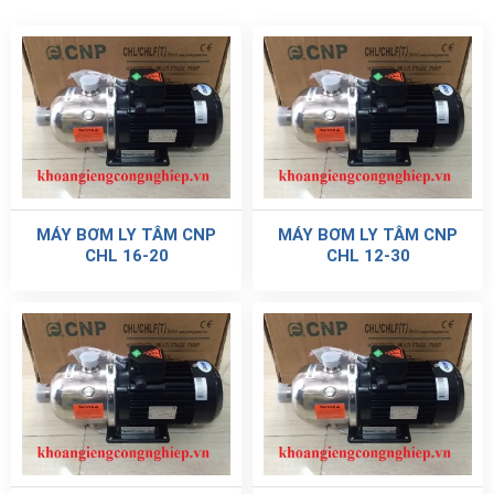
MÁY BƠM LY TÂM CNP
MÁY BƠM LY TÂM TRỤC
CHL 16-30
NGANG ĐA TẦNG CNP
CHL 8-50
MÁY BƠM LY TÂM TRỤC
MÁY BƠM LY TÂM CNP
NGANG ĐA TẦNG CNP
CHL 2-50
CHL 8-30
Đánh giá Máy bơm ly tâm lepono ACm 220B4