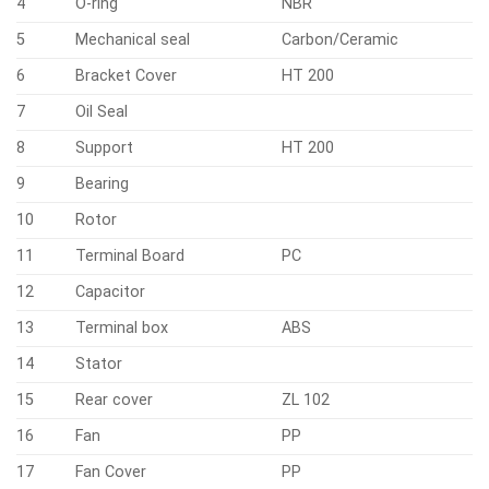
16
Fan
PP
17
Fan Cover
PP
LEO là công ty niêm yết tại Trung Quốc. LEO là nhà sản xuất
máy bơm chìm sân vườn hàng đầu chỉ cung cấp các loại
máy bơm chất lượng cao.
LEO đã sản xuất hàng triệu máy
bơm và hiện được sử dụng tại hơn 140 quốc gia. LEO đang
cung cấp máy bơm nước thương mại, máy bơm chìm, máy
bơm ly tâm, máy bơm giếng sâu với các giải pháp tùy chỉnh.
Máy bơm nước thả chìm LEO có thể đáp ứng cho bạn bất
kỳ yêu cầu nào trong hệ thống bơm gia đình.
tài liệu sản phẩm:
tại đây
Các sản phẩm khác
Nasa