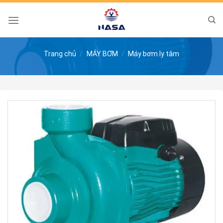
Skip
to
content
Trang chủ
/
MÁY BƠM
/
Máy bơm ly tâm