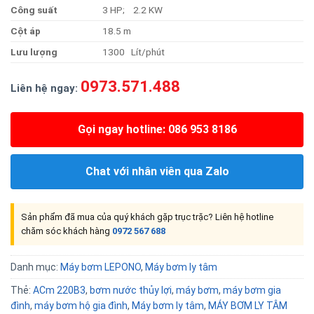
Công suất
3 HP; 2.2 KW
Cột áp
18.5 m
Lưu lượng
1300 Lít/phút
0973.571.488
Liên hệ ngay:
Gọi ngay hotline: 086 953 8186
Chat với nhân viên qua Zalo
Sản phẩm đã mua của quý khách gặp trục trặc? Liên hệ hotline
chăm sóc khách hàng
0972 567 688
Danh mục:
Máy bơm LEPONO
,
Máy bơm ly tâm
Thẻ:
ACm 220B3
,
bơm nước thủy lợi
,
máy bơm
,
máy bơm gia
đình
,
máy bơm hộ gia đình
,
Máy bơm ly tâm
,
MÁY BƠM LY TÂM