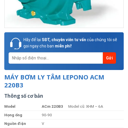
Hãy để lại
SĐT, chuyên viên tư vấn
của chúng tôi sẽ
gọi ngay cho bạn
miễn phí!
MÁY BƠM LY TÂM LEPONO ACM
220B3
Thông số cơ bản
Model
AC
m 220B3
Model cũ: XHM – 6A
Họng ống
90-90
Nguồn điện
V