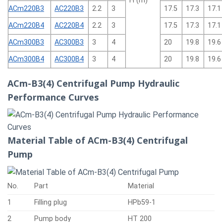
H (m)
ACm220B3
AC220B3
2.2
3
17.5
17.3
17.1
ACm220B4
AC220B4
2.2
3
17.5
17.3
17.1
ACm300B3
AC300B3
3
4
20
19.8
19.6
ACm300B4
AC300B4
3
4
20
19.8
19.6
ACm-B3(4) Centrifugal Pump Hydraulic
Performance Curves
Material Table of ACm-B3(4) Centrifugal
Pump
No.
Part
Material
1
Filling plug
HPb59-1
2
Pump body
HT 200