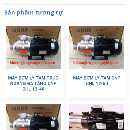
Sản phẩm tương tự
MÁY BƠM LY TÂM TRỤC
MÁY BƠM LY TÂM CNP
NGANG ĐA TẦNG CNP
CHL 12-50
CHL 12-40