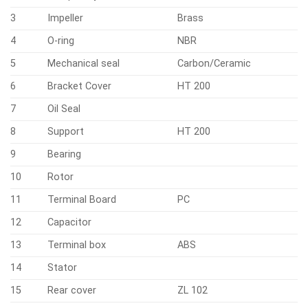
3
Impeller
Brass
4
O-ring
NBR
5
Mechanical seal
Carbon/Ceramic
6
Bracket Cover
HT 200
7
Oil Seal
8
Support
HT 200
9
Bearing
10
Rotor
11
Terminal Board
PC
12
Capacitor
13
Terminal box
ABS
14
Stator
15
Rear cover
ZL 102