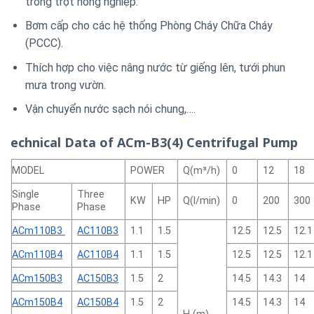
trồng trọt nông nghiệp.
Bơm cấp cho các hệ thống Phòng Cháy Chữa Cháy
(PCCC).
Thích hợp cho việc nâng nước từ giếng lên, tưới phun
mưa trong vườn.
Vận chuyển nước sạch nói chung,….
echnical Data of ACm-B3(4) Centrifugal Pump
MODEL
POWER
Q(m³/h)
0
12
18
Single
Three
KW
HP
Q(l/min)
0
200
300
Phase
Phase
ACm110B3
AC110B3
1.1
1.5
12.5
12.5
12.1
ACm110B4
AC110B4
1.1
1.5
12.5
12.5
12.1
ACm150B3
AC150B3
1.5
2
14.5
14.3
14
ACm150B4
AC150B4
1.5
2
14.5
14.3
14