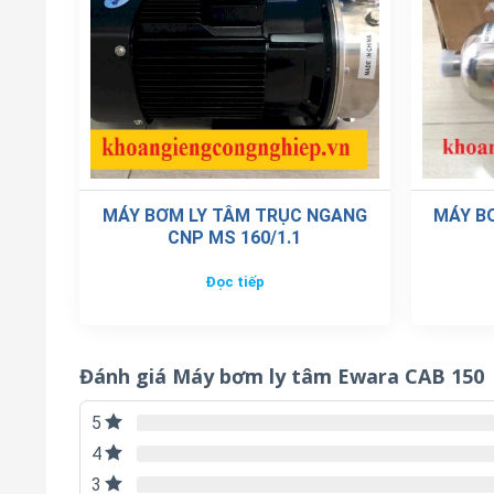
MÁY BƠM LY TÂM TRỤC NGANG
MÁY BƠ
CNP MS 160/1.1
Đọc tiếp
Đánh giá Máy bơm ly tâm Ewara CAB 150
5
4
3