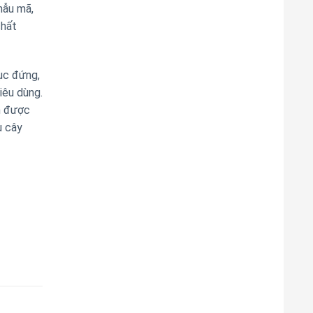
mẫu mã,
chất
ục đứng,
iêu dùng.
m được
u cây