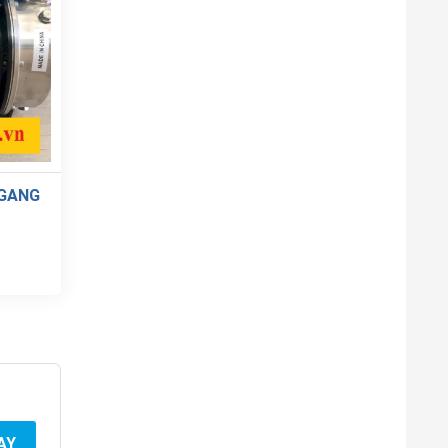
NGANG
AY