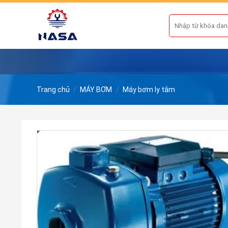
Skip
to
Tìm
kiếm:
content
Trang chủ
/
MÁY BƠM
/
Máy bơm ly tâm