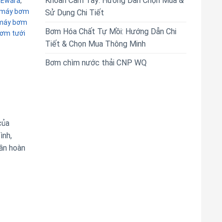
Khoan Cầm Tay: Hướng Dẫn Chọn Mua &
 Ewara
,
máy bơm
Sử Dụng Chi Tiết
máy bơm
Bơm Hóa Chất Tự Mồi: Hướng Dẫn Chi
ơm tưới
Tiết & Chọn Mua Thông Minh
Bơm chìm nước thải CNP WQ
của
ình,
uần hoàn