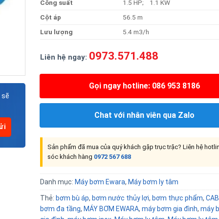
Công
suất
1.5 HP; 1.1 KW
Cộ
t
áp
56.5 m
Lưu
lượng
5.4 m3/h
0973.571.488
Liên hệ ngay:
Gọi ngay hotline: 086 953 8186
 sẽ
Chat với nhân viên qua Zalo
Sản phẩm đã mua của quý khách gặp trục trặc? Liên hệ hotl
sóc khách hàng
0972 567 688
Danh mục:
Máy bơm Ewara
,
Máy bơm ly tâm
Thẻ:
bơm bù áp
,
bơm nước thủy lợi
,
bơm thực phẩm
,
CAB
bơm đa tầng
,
MÁY BƠM EWARA
,
máy bơm gia đình
,
máy 