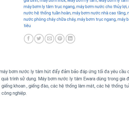
gia đình
,
máy bơm inox
,
Máy bơm ly tâm
,
Máy bơm ly tâm
máy bơm ly tâm trục ngang
,
máy bơm nước cho thủy lợi
,
nước hệ thống tuần hoàn
,
máy bơm nước nhà cao tầng
,
nước phòng cháy chữa cháy
,
máy bơm trục ngang
,
máy b
tiêu
máy bơm nước ly tâm hút đẩy đảm bảo đáp ứng tối đa yêu cầu 
g quá trình sử dụng. Máy bơm nước ly tâm Ewara dùng trong gia đ
t giếng khoan , giếng đào, các hệ thống làm mát, các hệ thống t
 công nghiệp.