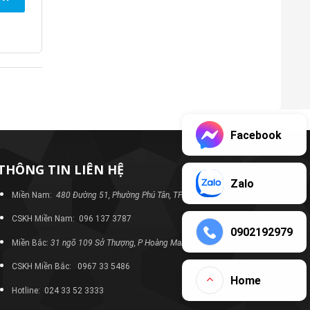
Facebook
THÔNG TIN LIÊN HỆ
Zalo
Miền Nam:
480 Đường 51, Phường Phú Tân, TP Bình Dương
CSKH Miền Nam: 096 137 3787
0902192979
Miền Bắc:
31 ngõ 109 Sở Thượng, P Hoàng Mai, TP Hà Nội
CSKH Miền Bắc: 0967 33 5486
Home
Hotline: 024 33 52 3333