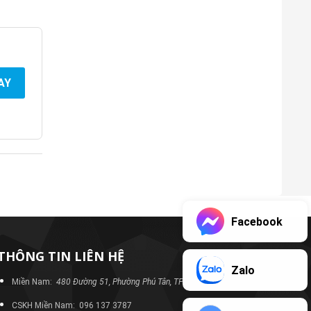
AY
Facebook
THÔNG TIN LIÊN HỆ
Zalo
Miền Nam:
480 Đường 51, Phường Phú Tân, TP Bình Dương
CSKH Miền Nam: 096 137 3787