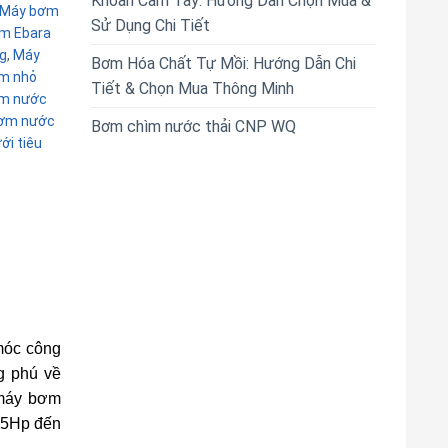
Khoan Cầm Tay: Hướng Dẫn Chọn Mua &
Máy bơm
Sử Dụng Chi Tiết
âm Ebara
g
,
Máy
Bơm Hóa Chất Tự Mồi: Hướng Dẫn Chi
m nhỏ
Tiết & Chọn Mua Thông Minh
m nước
ơm nước
Bơm chìm nước thải CNP WQ
i tiêu
móc công
g phú về
 máy bơm
0.5Hp đến