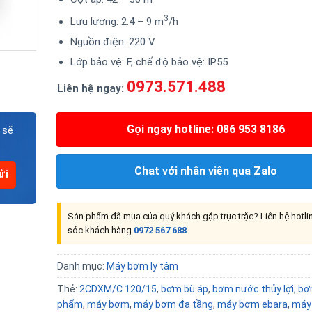
3
Lưu lượng: 2.4 – 9 m
/h
Nguồn điện: 220 V
Lớp bảo vệ: F, chế độ bảo vệ: IP55
0973.571.488
Liên hệ ngay:
Gọi ngay hotline: 086 953 8186
 sẽ
Chat với nhân viên qua Zalo
Sản phẩm đã mua của quý khách gặp trục trặc? Liên hệ hotl
sóc khách hàng
0972 567 688
Danh mục:
Máy bơm ly tâm
Thẻ:
2CDXM/C 120/15
,
bơm bù áp
,
bơm nước thủy lợi
,
bơ
phẩm
,
máy bơm
,
máy bơm đa tầng
,
máy bơm ebara
,
máy