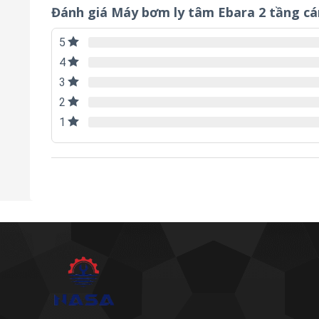
Đánh giá Máy bơm ly tâm Ebara 2 tầng c
5
4
3
2
1