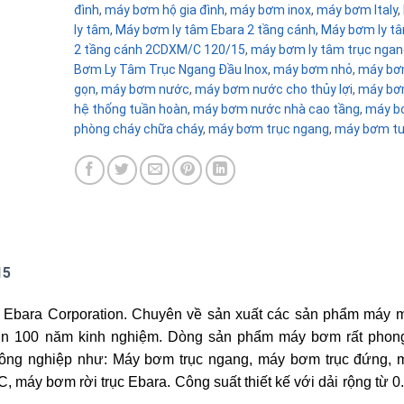
đình
,
máy bơm hộ gia đình
,
máy bơm inox
,
máy bơm Italy
,
ly tâm
,
Máy bơm ly tâm Ebara 2 tầng cánh
,
Máy bơm ly t
2 tầng cánh 2CDXM/C 120/15
,
máy bơm ly tâm trục ngan
Bơm Ly Tâm Trục Ngang Đầu Inox
,
máy bơm nhỏ
,
máy bơ
gọn
,
máy bơm nước
,
máy bơm nước cho thủy lợi
,
máy bơ
hệ thống tuần hoàn
,
máy bơm nước nhà cao tầng
,
máy b
phòng cháy chữa cháy
,
máy bơm trục ngang
,
máy bơm tướ
15
 Ebara Corporation. Chuyên về sản xuất các sản phẩm máy 
ơn 100 năm kinh nghiệm. Dòng sản phẩm máy bơm rất phon
 công nghiệp như: Máy bơm trục ngang, máy bơm trục đứng,
máy bơm rời trục Ebara. Công suất thiết kế với dải rộng từ 