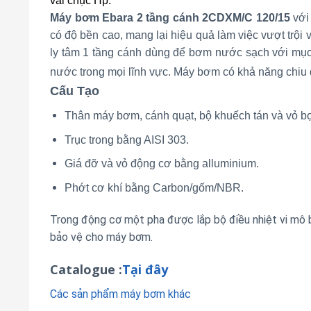
vài chục Hp.
Máy bơm Ebara 2 tầng cánh 2CDXM/C 120/15
với
có độ bền cao, mang lại hiệu quả làm việc vượt trộ
ly tâm 1 tầng cánh dùng để bơm nước sạch với mục
nước trong mọi lĩnh vực. Máy bơm có khả năng chiu được
Cấu Tạo
Thân máy bơm, cánh quạt, bộ khuếch tán và vỏ bọ
Trục trong bằng AISI 303.
Giá đỡ và vỏ động cơ bằng alluminium.
Phớt cơ khí bằng Carbon/gốm/NBR.
Trong động cơ một pha được lắp bộ điều nhiệt vi mô b
bảo vệ cho máy bơm.
Catalogue :
Tại đây
Các sản phẩm máy bơm khác