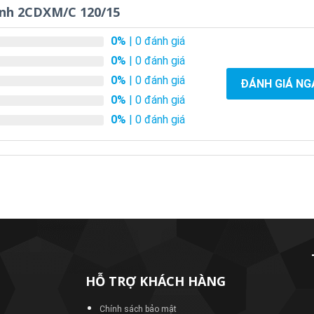
ánh 2CDXM/C 120/15
0%
| 0 đánh giá
0%
| 0 đánh giá
0%
| 0 đánh giá
ĐÁNH GIÁ NG
0%
| 0 đánh giá
0%
| 0 đánh giá
HỖ TRỢ KHÁCH HÀNG
Chính sách bảo mật