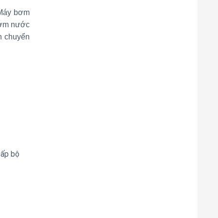
 Máy bơm
 bơm nước
n chuyển
cấp bộ