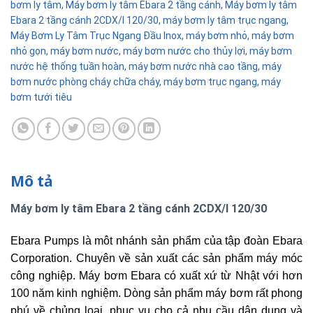
bơm ly tâm
,
Máy bơm ly tâm Ebara 2 tầng cánh
,
Máy bơm ly tâm
Ebara 2 tầng cánh 2CDX/I 120/30
,
máy bơm ly tâm trục ngang
,
Máy Bơm Ly Tâm Trục Ngang Đầu Inox
,
máy bơm nhỏ
,
máy bơm
nhỏ gọn
,
máy bơm nước
,
máy bơm nước cho thủy lợi
,
máy bơm
nước hệ thống tuần hoàn
,
máy bơm nước nhà cao tầng
,
máy
bơm nước phòng cháy chữa cháy
,
máy bơm trục ngang
,
máy
bơm tưới tiêu
Mô tả
Máy bơm ly tâm Ebara 2 tầng cánh 2CDX/I 120/30
Ebara Pumps là môt nhánh sản phẩm của tập đoàn Ebara
Corporation. Chuyên về sản xuất các sản phẩm máy móc
công nghiệp.
Máy bơm Ebara có xuất xứ từ Nhật với hơn
100 năm kinh nghiệm. Dòng sản phẩm máy bơm rất phong
phú về chủng loại, phục vụ cho cả nhu cầu dân dụng và