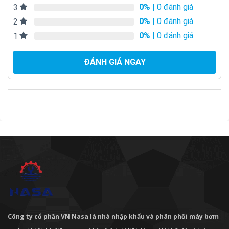
0%
| 0 đánh giá
3
0%
| 0 đánh giá
2
0%
| 0 đánh giá
1
ĐÁNH GIÁ NGAY
Công ty cổ phần VN Nasa là nhà nhập khẩu và phân phối máy bơm