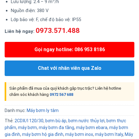
Lưu lượng: 2.4 – 9 m
/h
Nguồn điện: 380 V
Lớp bảo vệ: F, chế độ bảo vệ: IP55
0973.571.488
Liên hệ ngay:
Gọi ngay hotline: 086 953 8186
Chat với nhân viên qua Zalo
Sản phẩm đã mua của quý khách gặp trục trặc? Liên hệ hotline
chăm sóc khách hàng
0972 567 688
Danh mục:
Máy bơm ly tâm
Thẻ:
2CDX/I 120/30
,
bơm bù áp
,
bơm nước thủy lợi
,
bơm thực
phẩm
,
máy bơm
,
máy bơm đa tầng
,
máy bơm ebara
,
máy bơm
gia đình
,
máy bơm hộ gia đình
,
máy bơm inox
,
máy bơm Italy
,
Máy