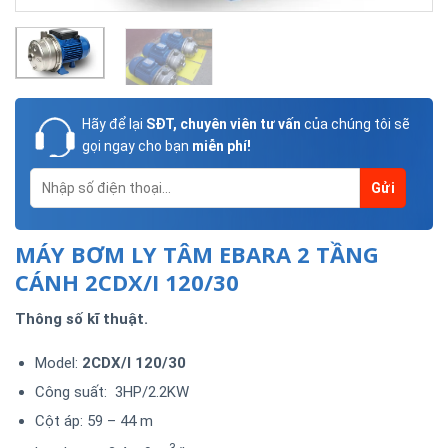
Hãy để lại
SĐT, chuyên viên tư vấn
của chúng tôi sẽ
gọi ngay cho bạn
miễn phí!
MÁY BƠM LY TÂM EBARA 2 TẦNG
CÁNH 2CDX/I 120/30
Thông số kĩ thuật.
Model:
2CDX/I 120/30
Công suất: 3HP/2.2KW
Cột áp: 59 – 44 m
3