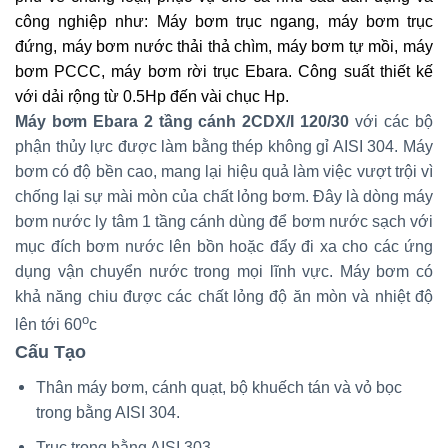
công nghiệp như: Máy bơm trục ngang, máy bơm trục
đứng, máy bơm nước thải thả chìm, máy bơm tự mồi, máy
bơm PCCC, máy bơm rời trục Ebara. Công suất thiết kế
với dải rộng từ 0.5Hp đến vài chục Hp.
Máy bơm Ebara 2 tầng cánh 2CDX/I 120/30
với các bộ
phận thủy lực được làm bằng thép không gỉ AISI 304. Máy
bơm có độ bền cao, mang lại hiệu quả làm việc vượt trội vì
chống lại sự mài mòn của chất lỏng bơm. Đây là dòng máy
bơm nước ly tâm 1 tầng cánh dùng để bơm nước sạch với
mục đích bơm nước lên bồn hoặc đẩy đi xa cho các ứng
dụng vận chuyển nước trong mọi lĩnh vực. Máy bơm có
khả năng chiu được các chất lỏng độ ăn mòn và nhiệt độ
o
lên tới 60
c
Cấu Tạo
Thân máy bơm, cánh quạt, bộ khuếch tán và vỏ bọc
trong bằng AISI 304.
Trục trong bằng AISI 303.