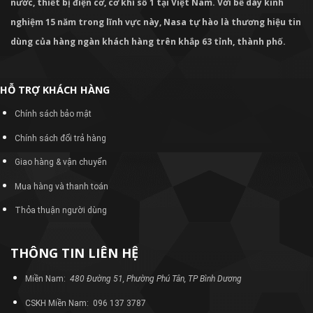
nước, thiết bị điện cơ, cơ khí số 1 tại Việt Nam. Với bề dày kinh
nghiệm 15 năm trong lĩnh vực này, Nasa tự hào là thương hiệu tin
dùng của hàng ngàn khách hàng trên khắp 63 tỉnh, thành phố.
HỖ TRỢ KHÁCH HÀNG
Chính sách bảo mật
Chính sách đổi trả hàng
Giao hàng & vận chuyển
Mua hàng và thanh toán
Thỏa thuận người dùng
THÔNG TIN LIÊN HỆ
Miền Nam:
480 Đường 51, Phường Phú Tân, TP Bình Dương
CSKH Miền Nam: 096 137 3787