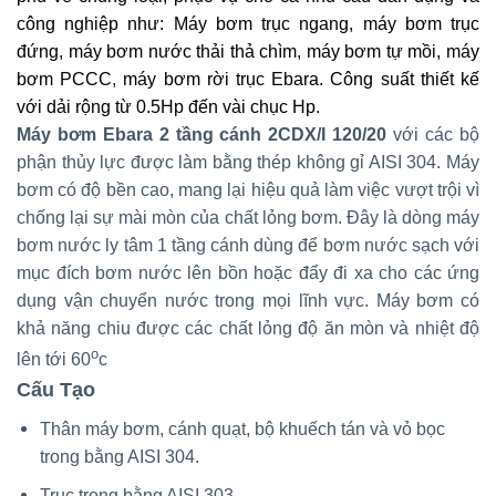
công nghiệp như: Máy bơm trục ngang, máy bơm trục
đứng, máy bơm nước thải thả chìm, máy bơm tự mồi, máy
bơm PCCC, máy bơm rời trục Ebara. Công suất thiết kế
với dải rộng từ 0.5Hp đến vài chục Hp.
Máy bơm Ebara 2 tầng cánh 2CDX/I 120/20
với các bộ
phận thủy lực được làm bằng thép không gỉ AISI 304. Máy
bơm có độ bền cao, mang lại hiệu quả làm việc vượt trội vì
chống lại sự mài mòn của chất lỏng bơm. Đây là dòng máy
bơm nước ly tâm 1 tầng cánh dùng để bơm nước sạch với
mục đích bơm nước lên bồn hoặc đẩy đi xa cho các ứng
dụng vận chuyển nước trong mọi lĩnh vực. Máy bơm có
khả năng chiu được các chất lỏng độ ăn mòn và nhiệt độ
o
lên tới 60
c
Cấu Tạo
Thân máy bơm, cánh quạt, bộ khuếch tán và vỏ bọc
trong bằng AISI 304.
Trục trong bằng AISI 303.