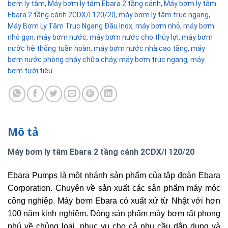
bơm ly tâm
,
Máy bơm ly tâm Ebara 2 tầng cánh
,
Máy bơm ly tâm
Ebara 2 tầng cánh 2CDX/I 120/20
,
máy bơm ly tâm trục ngang
,
Máy Bơm Ly Tâm Trục Ngang Đầu Inox
,
máy bơm nhỏ
,
máy bơm
nhỏ gọn
,
máy bơm nước
,
máy bơm nước cho thủy lợi
,
máy bơm
nước hệ thống tuần hoàn
,
máy bơm nước nhà cao tầng
,
máy
bơm nước phòng cháy chữa cháy
,
máy bơm trục ngang
,
máy
bơm tưới tiêu
Mô tả
Máy bơm ly tâm Ebara 2 tầng cánh 2CDX/I 120/20
Ebara Pumps là môt nhánh sản phẩm của tập đoàn Ebara
Corporation. Chuyên về sản xuất các sản phẩm máy móc
công nghiệp.
Máy bơm Ebara có xuất xứ từ Nhật với hơn
100 năm kinh nghiệm. Dòng sản phẩm máy bơm rất phong
phú về chủng loại, phục vụ cho cả nhu cầu dân dụng và