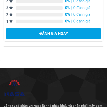
0%
| 0 đánh giá
4
0%
| 0 đánh giá
3
0%
| 0 đánh giá
2
0%
| 0 đánh giá
1
ĐÁNH GIÁ NGAY
Công ty cổ phần VN Nasa là nhà nhập khẩu và phân phối máy bơm