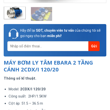
Hãy để lại
SĐT, chuyên viên tư vấn
của chúng tôi sẽ
gọi ngay cho bạn
miễn phí!
MÁY BƠM LY TÂM EBARA 2 TẦNG
CÁNH 2CDX/I 120/20
Thông số kĩ thuật.
Model:
2CDX/I 120/20
Công suất: 2HP/1.5KW
Cột áp: 51.5 – 36.5 m
3