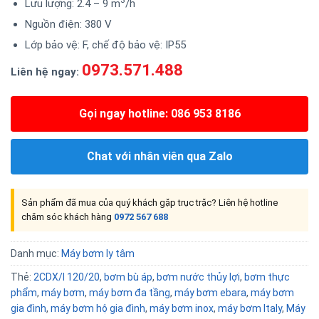
Lưu lượng: 2.4 – 9 m
/h
Nguồn điện: 380 V
Lớp bảo vệ: F, chế độ bảo vệ: IP55
0973.571.488
Liên hệ ngay:
Gọi ngay hotline: 086 953 8186
Chat với nhân viên qua Zalo
Sản phẩm đã mua của quý khách gặp trục trặc? Liên hệ hotline
chăm sóc khách hàng
0972 567 688
Danh mục:
Máy bơm ly tâm
Thẻ:
2CDX/I 120/20
,
bơm bù áp
,
bơm nước thủy lợi
,
bơm thực
phẩm
,
máy bơm
,
máy bơm đa tầng
,
máy bơm ebara
,
máy bơm
gia đình
,
máy bơm hộ gia đình
,
máy bơm inox
,
máy bơm Italy
,
Máy