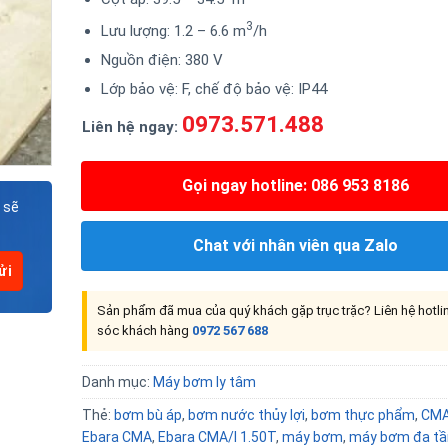
3
Lưu lượng: 1.2 – 6.6 m
/h
Nguồn điện: 380 V
Lớp bảo vệ: F, chế độ bảo vệ: IP44
0973.571.488
Liên hệ ngay:
Gọi ngay hotline: 086 953 8186
 sẽ
Chat với nhân viên qua Zalo
Sản phẩm đã mua của quý khách gặp trục trặc? Liên hệ hotl
sóc khách hàng
0972 567 688
Danh mục:
Máy bơm ly tâm
Thẻ:
bơm bù áp
,
bơm nước thủy lợi
,
bơm thực phẩm
,
CMA
Ebara CMA
,
Ebara CMA/I 1.50T
,
máy bơm
,
máy bơm đa tầ