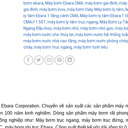
bơm ebara
,
Máy bơm Ebara CMA
,
máy bơm gia đình
,
máy
gia đình
,
máy bơm inox
,
máy bơm Italy
,
Máy bơm ly tâm
,
M
ly tâm Ebara 1 tầng cánh CMA
,
Máy bơm ly tâm Ebara 1 t
CMA/I 1.50T
,
máy bơm ly tâm trục ngang
,
Máy Bơm Ly Tâ
Ngang Đầu Inox
,
máy bơm nhỏ
,
máy bơm nhỏ gọn
,
máy b
máy bơm nước cho thủy lợi
,
máy bơm nước hệ thống tuầ
máy bơm nước nhà cao tầng
,
máy bơm nước phòng cháy
cháy
,
máy bơm trục ngang
,
máy bơm tưới tiêu
 Ebara Corporation. Chuyên về sản xuất các sản phẩm máy 
hơn 100 năm kinh nghiệm. Dòng sản phẩm máy bơm rất phon
 công nghiệp như: Máy bơm trục ngang, máy bơm trục đứng,
máy bơm rời trục Ebara. Công suất thiết kế với dải rộng từ 