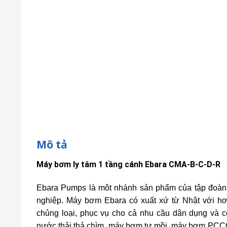
Mô tả
Máy bơm ly tâm 1 tầng cánh Ebara CMA-B-C-D-R
Ebara Pumps là môt nhánh sản phẩm của tập đoàn
nghiệp. Máy bơm Ebara có xuất xứ từ Nhật với 
chủng loại, phục vụ cho cả nhu cầu dân dụng và
nước thải thả chìm, máy bơm tự mồi, máy bơm PCCC, 