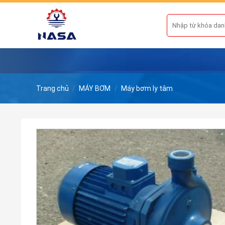
Skip
to
Tìm
kiếm:
content
Trang chủ
/
MÁY BƠM
/
Máy bơm ly tâm