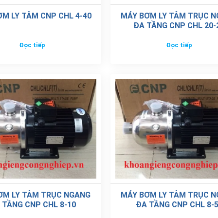
M LY TÂM CNP CHL 4-40
MÁY BƠM LY TÂM TRỤC 
ĐA TẦNG CNP CHL 20-
Đọc tiếp
Đọc tiếp
ƠM LY TÂM TRỤC NGANG
MÁY BƠM LY TÂM TRỤC 
 TẦNG CNP CHL 8-10
ĐA TẦNG CNP CHL 8-