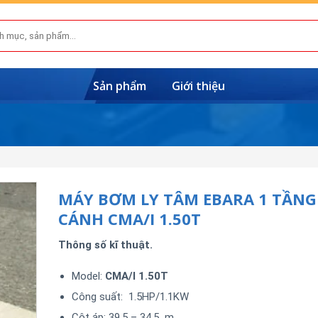
Sản phẩm
Giới thiệu
MÁY BƠM LY TÂM EBARA 1 TẦNG
CÁNH CMA/I 1.50T
Thông số kĩ thuật.
Model:
CMA/I 1.50T
Công suất: 1.5HP/1.1KW
Cột áp: 39.5 – 34.5 m