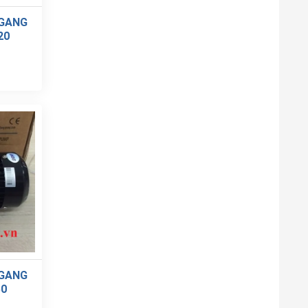
NGANG
20
NGANG
50