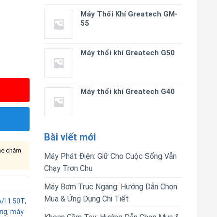
Máy Thổi Khí Greatech GM-
55
Máy thổi khí Greatech G50
Máy thổi khí Greatech G40
Bài viết mới
ine chăm
Máy Phát Điện: Giữ Cho Cuộc Sống Vẫn
Chạy Trơn Chu
Máy Bơm Trục Ngang: Hướng Dẫn Chọn
Mua & Ứng Dụng Chi Tiết
/I 1.50T
,
ng
,
máy