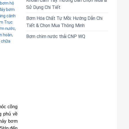
Khoan Cầm Tay: Hướng Dẫn Chọn Mua &
 bơm hộ
Sử Dụng Chi Tiết
áy bơm
ầng cánh
Bơm Hóa Chất Tự Mồi: Hướng Dẫn Chi
m Trục
Tiết & Chọn Mua Thông Minh
ơm nước
,
n hoàn
,
Bơm chìm nước thải CNP WQ
 chữa
móc công
g phú về
 máy bơm
0.5Hp đến