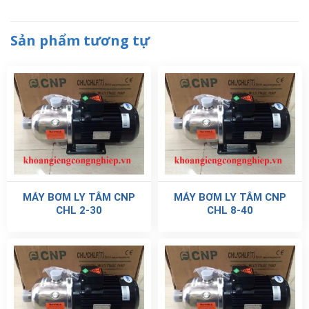
Sản phẩm tương tự
MÁY BƠM LY TÂM CNP
MÁY BƠM LY TÂM CNP
CHL 2-30
CHL 8-40