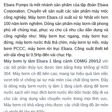
Ebara Pumps là môt nhánh sản phẩm của tập đoàn Ebara
Corporation. Chuyên về sản xuất các sản phẩm máy móc
công nghiệp.
Máy bơm Ebara có xuất xứ từ Nhật với hơn
100 năm kinh nghiệm. Dòng sản phẩm máy bơm rất phong
phú về chủng loại, phục vụ cho cả nhu cầu dân dụng và
công nghiệp như: Máy bơm trục ngang, máy bơm trục
đứng, máy bơm nước thải thả chìm, máy bơm tự mồi, máy
bơm PCCC, máy bơm rời trục Ebara. Công suất thiết kế
với dải rộng từ 0.5Hp đến vài chục Hp.
Máy bơm ly tâm Ebara 1 tầng cánh CDM/G 200/12
với
các bộ phận thủy lực được làm bằng thép không gỉ AISI
304. Máy bơm có độ bền cao, mang lại hiệu quả làm việc
vượt trội vì chống lại sự mài mòn của chất lỏng bơm. Đây
là dòng máy bơm nước ly tâm 1 tầng cánh dùng để bơm
nước sạch với mục đích bơm nước lên bồn hoặc đẩy đi xa
cho các ứng dụng vận chuyển nước trong mọi lĩnh vực.
Máy bơm có khả năng chiu được các chất lỏng độ ăn mòn
o
và nhiệt độ lên tới 60
c