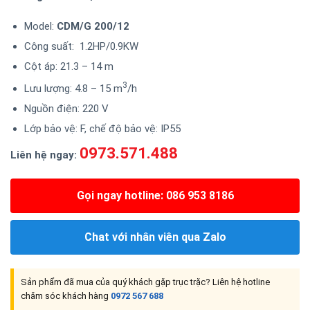
Model:
CDM/G 200/12
Công suất: 1.2HP/0.9KW
Cột áp: 21.3 – 14 m
3
Lưu lượng: 4.8 – 15 m
/h
Nguồn điện: 220 V
Lớp bảo vệ: F, chế độ bảo vệ: IP55
0973.571.488
Liên hệ ngay:
Gọi ngay hotline: 086 953 8186
Chat với nhân viên qua Zalo
Sản phẩm đã mua của quý khách gặp trục trặc? Liên hệ hotline
chăm sóc khách hàng
0972 567 688