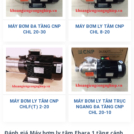
MÁY BƠM ĐA TẦNG CNP
MÁY BƠM LY TÂM CNP
CHL 20-30
CHL 8-20
MÁY BƠM LY TÂM CNP
MÁY BƠM LY TÂM TRỤC
CHLF(T) 2-20
NGANG ĐA TẦNG CNP
CHL 20-10
Đánh giá Máy bơm ly tâm Ebara 1 tầng cánh