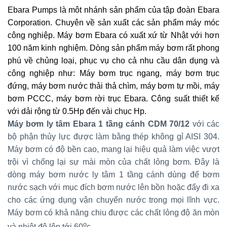
Ebara Pumps là môt nhánh sản phẩm của tập đoàn Ebara
Corporation. Chuyên về sản xuất các sản phẩm máy móc
công nghiệp.
Máy bơm Ebara có xuất xứ từ Nhật với hơn
100 năm kinh nghiệm. Dòng sản phẩm máy bơm rất phong
phú về chủng loại, phục vụ cho cả nhu cầu dân dụng và
công nghiệp như: Máy bơm trục ngang, máy bơm trục
đứng, máy bơm nước thải thả chìm, máy bơm tự mồi, máy
bơm PCCC, máy bơm rời trục Ebara. Công suất thiết kế
với dải rộng từ 0.5Hp đến vài chục Hp.
Máy bơm ly tâm Ebara 1 tầng cánh CDM 70/12
với các
bộ phận thủy lực được làm bằng thép không gỉ AISI 304.
Máy bơm có độ bền cao, mang lại hiệu quả làm việc vượt
trội vì chống lại sự mài mòn của chất lỏng bơm. Đây là
dòng máy bơm nước ly tâm 1 tầng cánh dùng để bơm
nước sạch với mục đích bơm nước lên bồn hoặc đẩy đi xa
cho các ứng dụng vận chuyển nước trong mọi lĩnh vực.
Máy bơm có khả năng chiu được các chất lỏng độ ăn mòn
o
và nhiệt độ lên tới 60
c