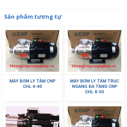
Sản phẩm tương tự
MÁY BƠM LY TÂM CNP
MÁY BƠM LY TÂM TRỤC
CHL 4-40
NGANG ĐA TẦNG CNP
CHL 8-50