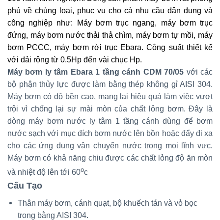
phú về chủng loại, phục vụ cho cả nhu cầu dân dụng và
công nghiệp như: Máy bơm trục ngang, máy bơm trục
đứng, máy bơm nước thải thả chìm, máy bơm tự mồi, máy
bơm PCCC, máy bơm rời trục Ebara. Công suất thiết kế
với dải rộng từ 0.5Hp đến vài chục Hp.
Máy bơm ly tâm Ebara 1 tầng cánh CDM 70/05
với các
bộ phận thủy lực được làm bằng thép không gỉ AISI 304.
Máy bơm có độ bền cao, mang lại hiệu quả làm việc vượt
trội vì chống lại sự mài mòn của chất lỏng bơm. Đây là
dòng máy bơm nước ly tâm 1 tầng cánh dùng để bơm
nước sạch với mục đích bơm nước lên bồn hoặc đẩy đi xa
cho các ứng dụng vận chuyển nước trong mọi lĩnh vực.
Máy bơm có khả năng chiu được các chất lỏng độ ăn mòn
o
và nhiệt độ lên tới 60
c
Cấu Tạo
Thân máy bơm, cánh quạt, bộ khuếch tán và vỏ bọc
trong bằng AISI 304.