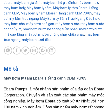
ebara
,
máy bơm gia đình
,
máy bơm hộ gia đình
,
máy bơm inox
,
máy bơm Italy
,
Máy bơm ly tâm
,
Máy bơm ly tâm Ebara 1 tầng
cánh CDM
,
Máy bơm ly tâm Ebara 1 tầng cánh CDM 70/05
,
máy
bơm ly tâm trục ngang
,
Máy Bơm Ly Tâm Trục Ngang Đầu Inox
,
máy bơm nhỏ
,
máy bơm nhỏ gọn
,
máy bơm nước
,
máy bơm nước
cho thủy lợi
,
máy bơm nước hệ thống tuần hoàn
,
máy bơm nước
nhà cao tầng
,
máy bơm nước phòng cháy chữa cháy
,
máy bơm
trục ngang
,
máy bơm tưới tiêu
Mô tả
Máy bơm ly tâm Ebara 1 tầng cánh CDM 70/05
Ebara Pumps là môt nhánh sản phẩm của tập đoàn Ebara
Corporation. Chuyên về sản xuất các sản phẩm máy móc
công nghiệp.
Máy bơm Ebara có xuất xứ từ Nhật với hơn
100 năm kinh nghiệm. Dòng sản phẩm máy bơm rất phong