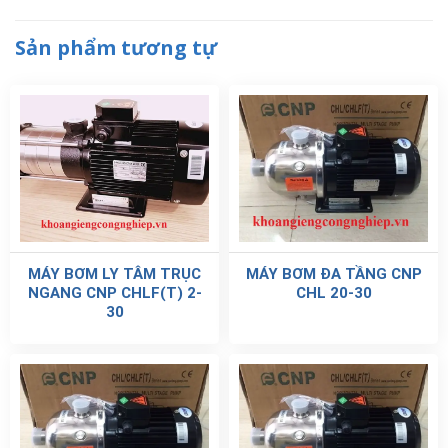
Sản phẩm tương tự
MÁY BƠM LY TÂM TRỤC
MÁY BƠM ĐA TẦNG CNP
NGANG CNP CHLF(T) 2-
CHL 20-30
30