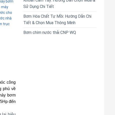
Khoan Cầm Tay: Hướng Dẫn Chọn Mua &
áy bơm
Sử Dụng Chi Tiết
,
máy
ớc cho
Bơm Hóa Chất Tự Mồi: Hướng Dẫn Chi
ớc nhà
Tiết & Chọn Mua Thông Minh
 trục
Bơm chìm nước thải CNP WQ
móc công
g phú về
 máy bơm
0.5Hp đến
lại hiệu