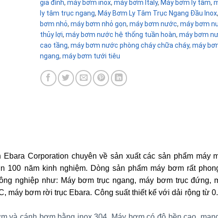
gia đình
,
máy bơm inox
,
máy bơm Italy
,
Máy bơm ly tâm
,
m
ly tâm trục ngang
,
Máy Bơm Ly Tâm Trục Ngang Đầu Inox
bơm nhỏ
,
máy bơm nhỏ gọn
,
máy bơm nước
,
máy bơm nư
thủy lợi
,
máy bơm nước hệ thống tuần hoàn
,
máy bơm nư
cao tầng
,
máy bơm nước phòng cháy chữa cháy
,
máy bơm
ngang
,
máy bơm tưới tiêu
 Ebara Corporation chuyên về sản xuất các sản phẩm máy 
ơn 100 năm kinh nghiệm. Dòng sản phẩm máy bơm rất phon
 công nghiệp như: Máy bơm trục ngang, máy bơm trục đứng,
máy bơm rời trục Ebara. Công suất thiết kế với dải rộng từ 
m và cánh bơm bằng inox 304. Máy bơm có độ bền cao, mang 