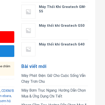
Máy Thổi Khí Greatech GM-
55
Máy thổi khí Greatech G50
Máy thổi khí Greatech G40
Bài viết mới
ine chăm
Máy Phát Điện: Giữ Cho Cuộc Sống Vẫn
Chạy Trơn Chu
Máy Bơm Trục Ngang: Hướng Dẫn Chọn
,
CDXM/B
 ebara
,
Mua & Ứng Dụng Chi Tiết
bơm hộ