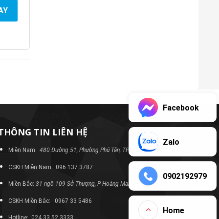
AY
Facebook
THÔNG TIN LIÊN HỆ
Zalo
Miền Nam:
480 Đường 51, Phường Phú Tân, TP Bình Dương
CSKH Miền Nam: 096 137 3787
0902192979
Miền Bắc:
31 ngõ 109 Sở Thượng, P Hoàng Mai, TP Hà Nội
CSKH Miền Bắc: 0967 33 5486
Home
Hotline: 024 33 52 3333