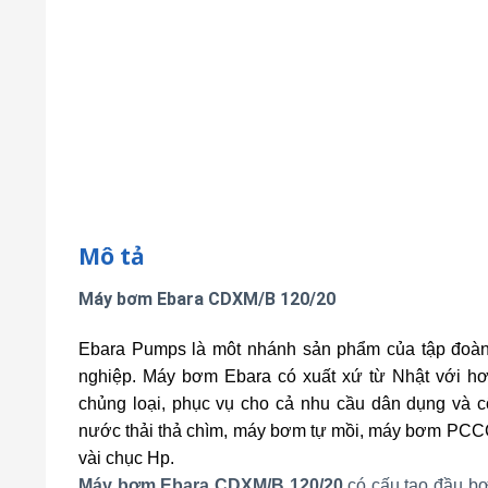
Mô tả
Máy bơm Ebara CDXM/B 120/20
Ebara Pumps là môt nhánh sản phẩm của tập đoàn
nghiệp.
Máy bơm Ebara có xuất xứ từ Nhật với h
chủng loại, phục vụ cho cả nhu cầu dân dụng và
nước thải thả chìm, máy bơm tự mồi, máy bơm PCCC, 
vài chục Hp.
Máy bơm Ebara CDXM/B 120/20
có cấu tạo đầu bơ