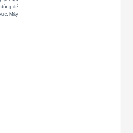
h dùng để
vực. Máy