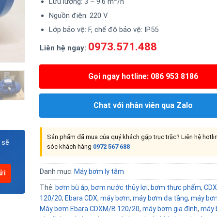
Lưu lượng: 3 – 9.6 m
/h
Nguồn điện: 220 V
Lớp bảo vệ: F, chế độ bảo vệ: IP55
0973.571.488
Liên hệ ngay:
Gọi ngay hotline: 086 953 8186
Chat với nhân viên qua Zalo
Sản phẩm đã mua của quý khách gặp trục trặc? Liên hệ hotl
 sẽ
sóc khách hàng
0972 567 688
Danh mục:
Máy bơm ly tâm
Thẻ:
bơm bù áp
,
bơm nước thủy lợi
,
bơm thực phẩm
,
CDX
120/20
,
Ebara CDX
,
máy bơm
,
máy bơm đa tầng
,
máy bơm
Máy bơm Ebara CDXM/B 120/20
,
máy bơm gia đình
,
máy 