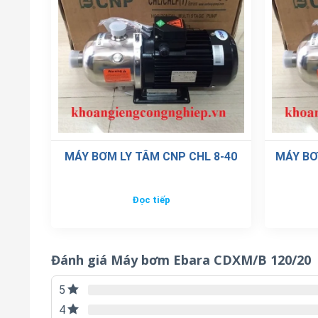
MÁY BƠM LY TÂM CNP CHL 8-40
MÁY BƠ
Đọc tiếp
Đánh giá Máy bơm Ebara CDXM/B 120/20
5
4