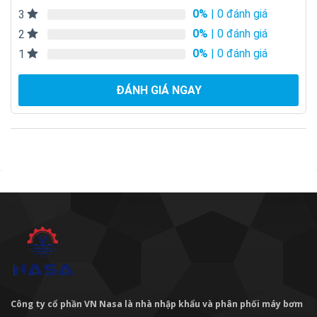
0%
| 0 đánh giá
3
0%
| 0 đánh giá
2
0%
| 0 đánh giá
1
ĐÁNH GIÁ NGAY
Công ty cổ phần VN Nasa là nhà nhập khẩu và phân phối máy bơm