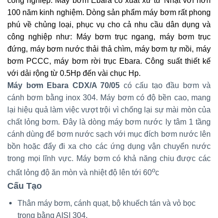
công nghiệp.
Máy bơm Ebara có xuất xứ từ Nhật với hơn
100 năm kinh nghiệm. Dòng sản phẩm máy bơm rất phong
phú về chủng loại, phục vụ cho cả nhu cầu dân dụng và
công nghiệp như: Máy bơm trục ngang, máy bơm trục
đứng, máy bơm nước thải thả chìm, máy bơm tự mồi, máy
bơm PCCC, máy bơm rời trục Ebara. Công suất thiết kế
với dải rộng từ 0.5Hp đến vài chục Hp.
Máy bơm Ebara CDX/A 70/05
có cấu tạo đầu bơm và
cánh bơm bằng inox 304. Máy bơm có độ bền cao, mang
lại hiệu quả làm việc vượt trội vì chống lại sự mài mòn của
chất lỏng bơm. Đây là dòng máy bơm nước ly tâm 1 tầng
cánh dùng để bơm nước sạch với mục đích bơm nước lên
bồn hoặc đẩy đi xa cho các ứng dụng vận chuyển nước
trong mọi lĩnh vực. Máy bơm có khả năng chiu được các
o
chất lỏng độ ăn mòn và nhiệt độ lên tới 60
c
Cấu Tạo
Thân máy bơm, cánh quạt, bộ khuếch tán và vỏ bọc
trong bằng AISI 304.