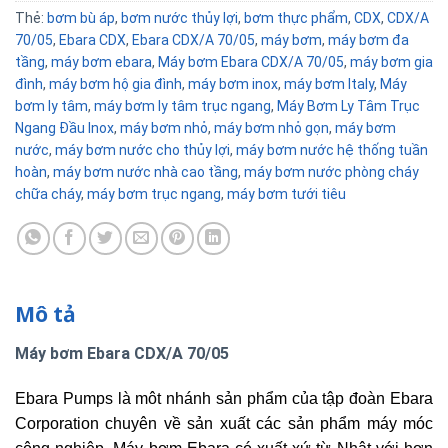
Thẻ:
bơm bù áp
,
bơm nước thủy lợi
,
bơm thực phẩm
,
CDX
,
CDX/A
70/05
,
Ebara CDX
,
Ebara CDX/A 70/05
,
máy bơm
,
máy bơm đa
tầng
,
máy bơm ebara
,
Máy bơm Ebara CDX/A 70/05
,
máy bơm gia
đình
,
máy bơm hộ gia đình
,
máy bơm inox
,
máy bơm Italy
,
Máy
bơm ly tâm
,
máy bơm ly tâm trục ngang
,
Máy Bơm Ly Tâm Trục
Ngang Đầu Inox
,
máy bơm nhỏ
,
máy bơm nhỏ gọn
,
máy bơm
nước
,
máy bơm nước cho thủy lợi
,
máy bơm nước hệ thống tuần
hoàn
,
máy bơm nước nhà cao tầng
,
máy bơm nước phòng cháy
chữa cháy
,
máy bơm trục ngang
,
máy bơm tưới tiêu
Mô tả
Máy bơm Ebara CDX/A 70/05
Ebara Pumps là môt nhánh sản phẩm của tập đoàn Ebara
Corporation chuyên về sản xuất các sản phẩm máy móc