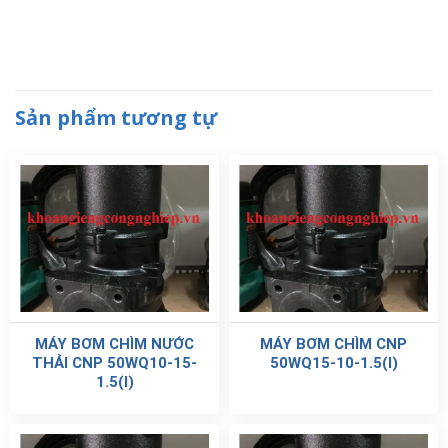
Sản phẩm tương tự
MÁY BƠM CHÌM NƯỚC
MÁY BƠM CHÌM CNP
THẢI CNP 50WQ10-15-
50WQ15-10-1.5(I)
1.5(I)