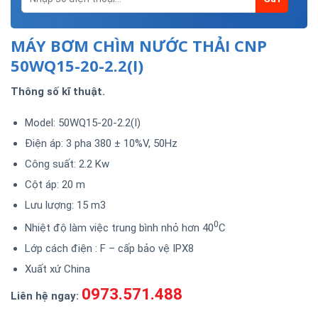
MÁY BƠM CHÌM NƯỚC THẢI CNP
50WQ15-20-2.2(I)
Thông số kĩ thuật.
Model: 50WQ15-20-2.2(I)
Điện áp: 3 pha 380 ± 10%V, 50Hz
Công suất: 2.2 Kw
Cột áp: 20 m
Lưu lượng: 15 m3
0
Nhiệt độ làm việc trung bình nhỏ hơn 40
C
Lớp cách điện : F – cấp bảo vệ IPX8
Xuất xứ China
0973.571.488
Liên hệ ngay: