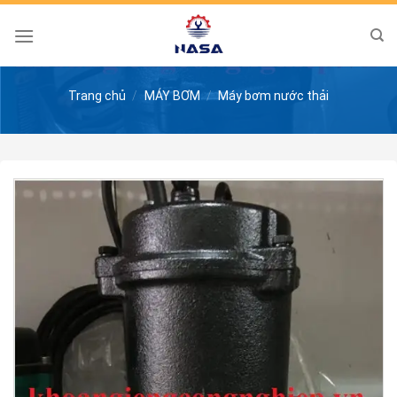
Skip
to
content
Trang chủ
/
MÁY BƠM
/
Máy bơm nước thải