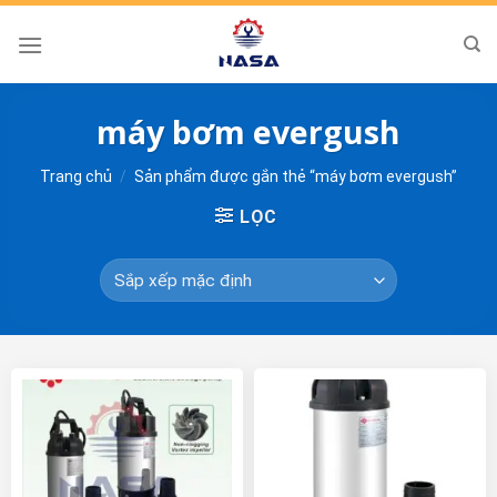
Skip
to
content
máy bơm evergush
Trang chủ
/
Sản phẩm được gắn thẻ “máy bơm evergush”
LỌC