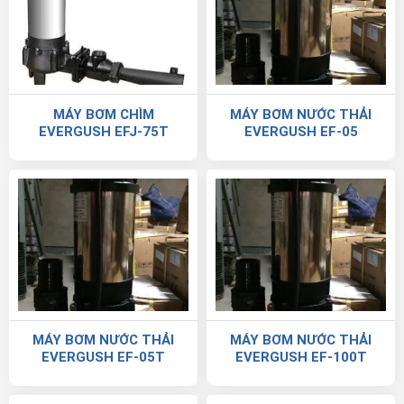
MÁY BƠM CHÌM
MÁY BƠM NƯỚC THẢI
EVERGUSH EFJ-75T
EVERGUSH EF-05
MÁY BƠM NƯỚC THẢI
MÁY BƠM NƯỚC THẢI
EVERGUSH EF-05T
EVERGUSH EF-100T