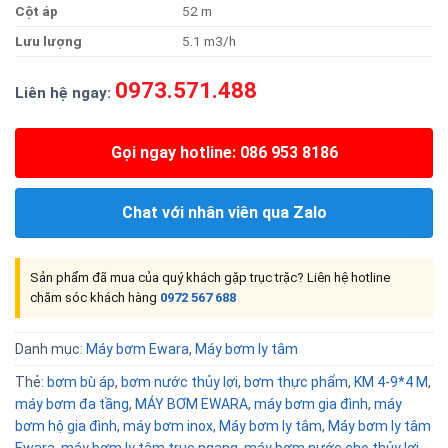
Cộ
t
áp
52 m
Lưu
lượng
5.1 m3/h
0973.571.488
Liên hệ ngay:
Gọi ngay hotline: 086 953 8186
Chat với nhân viên qua Zalo
Sản phẩm đã mua của quý khách gặp trục trặc? Liên hệ hotline
chăm sóc khách hàng
0972 567 688
Danh mục:
Máy bơm Ewara
,
Máy bơm ly tâm
Thẻ:
bơm bù áp
,
bơm nước thủy lợi
,
bơm thực phẩm
,
KM 4-9*4 M
,
máy bơm đa tầng
,
MÁY BƠM EWARA
,
máy bơm gia đình
,
máy
bơm hộ gia đình
,
máy bơm inox
,
Máy bơm ly tâm
,
Máy bơm ly tâm
Ewara
,
máy bơm ly tâm trục ngang
,
máy bơm nước cho thủy lợi
,