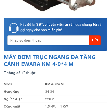
Hãy để lại
SĐT, chuyên viên tư vấn
của chúng tôi sẽ
gọi ngay cho bạn
miễn phí!
MÁY BƠM TRỤC NGANG ĐA TẦNG
CÁNH EWARA KM 4-9*4 M
Thông số kĩ thuật.
Model
KM 4-9*4 M
Họng
ống
34-34
Nguồn
điện
220 V
Công
suất
1.5 HP; 1 KW