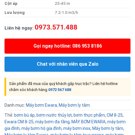
Cộ
t
áp
25-45 m
Lưu
lượng
7.2-1.0 m3/h
0973.571.488
Liên hệ ngay:
Gọi ngay hotline: 086 953 8186
Chat với nhân viên qua Zalo
Sản phẩm đã mua của quý khách gặp trục trặc? Liên hệ hotline
chăm sóc khách hàng
0972 567 688
Danh mục:
Máy bơm Ewara
,
Máy bơm ly tâm
Thẻ:
bơm bù áp
,
bơm nước thủy lợi
,
bơm thực phẩm
,
CM 8-25
,
Ewara CM 8-25
,
máy bơm đa tầng
,
MÁY BƠM EWARA
,
máy bơm
gia đình
,
máy bơm hộ gia đình
,
máy bơm inox
,
Máy bơm ly tâm
,
Máy bơm ly tâm Ewara
,
máy bơm ly tâm trục ngang
,
máy bơm