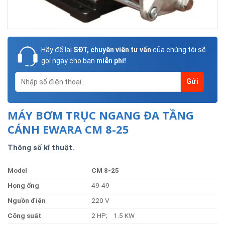
Hãy để lại
SĐT, chuyên viên tư vấn
của chúng tôi sẽ
gọi ngay cho bạn
miễn phí!
MÁY BƠM TRỤC NGANG ĐA TẦNG
CÁNH EWARA CM 8-25
Thông số kĩ thuật.
Model
CM 8-25
Họng
ống
49-49
Nguồn
điện
220 V
Công
suất
2 HP; 1.5 KW