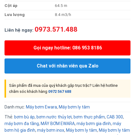
Cộ
t
áp
64.5 m
Lưu
lượng
8.4 m3/h
0973.571.488
Liên hệ ngay:
Gọi ngay hotline: 086 953 8186
Chat với nhân viên qua Zalo
Sản phẩm đã mua của quý khách gặp trục trặc? Liên hệ hotline
chăm sóc khách hàng
0972 567 688
Danh mục:
Máy bơm Ewara
,
Máy bơm ly tâm
Thẻ:
bơm bù áp
,
bơm nước thủy lợi
,
bơm thực phẩm
,
CAB 300
,
máy bơm đa tầng
,
MÁY BƠM EWARA
,
máy bơm gia đình
,
máy
bơm hộ gia đình
,
máy bơm inox
,
Máy bơm ly tâm
,
Máy bơm ly tâm