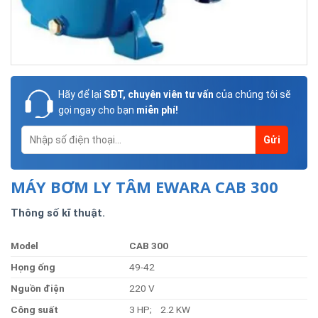
Hãy để lại
SĐT, chuyên viên tư vấn
của chúng tôi sẽ
gọi ngay cho bạn
miễn phí!
MÁY BƠM LY TÂM EWARA CAB 300
Thông số kĩ thuật.
Model
CAB 300
Họng
ống
49-42
Nguồn
điện
220 V
Công
suất
3 HP; 2.2 KW