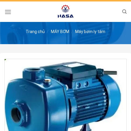
Skip
to
content
Trang chủ
/
MÁY BƠM
/
Máy bơm ly tâm