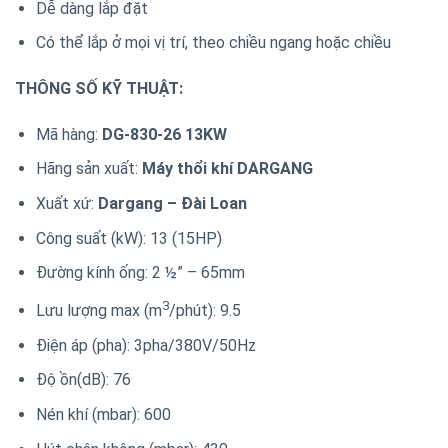
Dễ dàng lắp đặt
Có thể lắp ở mọi vị trí, theo chiều ngang hoặc chiều
THÔNG SỐ KỸ THUẬT:
Mã hàng:
DG-830-26 13KW
Hãng sản xuất:
Máy thổi khí DARGANG
Xuất xứ:
Dargang – Đài Loan
Công suất (kW): 13 (15HP)
Đường kính ống: 2 ½” – 65mm
3
Lưu lượng max (m
/phút): 9.5
Điện áp (pha): 3pha/380V/50Hz
Độ ồn(dB): 76
Nén khí (mbar): 600