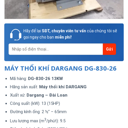
Hãy để lại
SĐT, chuyên viên tư vấn
của chúng tôi sẽ
gọi ngay cho bạn
miễn phí!
MÁY THỔI KHÍ DARGANG DG-830-26
Mã hàng:
DG-830-26 13KW
Hãng sản xuất:
Máy thổi khí DARGANG
Xuất xứ:
Dargang – Đài Loan
Công suất (kW): 13 (15HP)
Đường kính ống: 2 ½” – 65mm
3
Lưu lượng max (m
/phút): 9.5