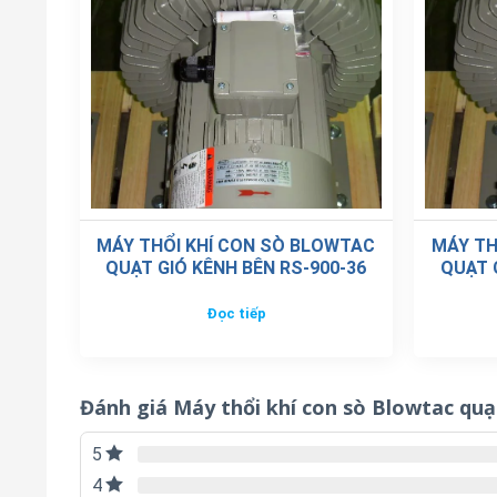
MÁY THỔI KHÍ CON SÒ BLOWTAC
MÁY TH
QUẠT GIÓ KÊNH BÊN RS-900-36
QUẠT 
Đọc tiếp
Đánh giá Máy thổi khí con sò Blowtac quạ
5
4