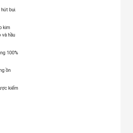
hút bụi.
p kim
o và hầu
động 100%
ng ồn
được kiểm