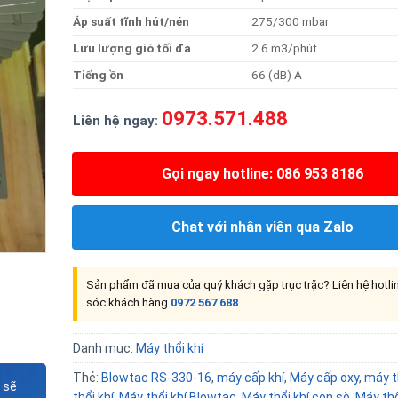
Áp
suất
tĩnh
hút/nén
275/300 mbar
Lưu
lượng
gió
tối
đa
2.6 m3/phút
Tiếng
ồn
66 (dB) A
0973.571.488
Liên hệ nga
y:
Gọi ngay hotline: 086 953 8186
Chat với nhân viên qua Zalo
Sản phẩm đã mua của quý khách gặp trục trặc? Liên hệ hotl
sóc khách hàng
0972 567 688
Danh mục:
Máy thổi khí
Thẻ:
Blowtac RS-330-16
,
máy cấp khí
,
Máy cấp oxy
,
máy t
 sẽ
thổi khí
,
Máy thổi khí Blowtac
,
Máy thổi khí con sò
,
Máy thổ