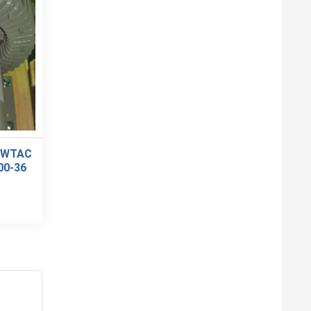
OWTAC
00-36