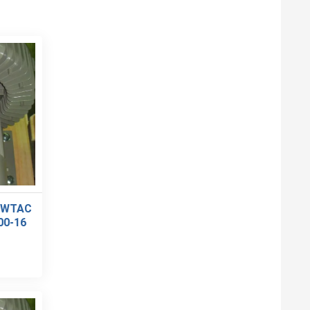
OWTAC
00-16