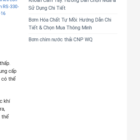
Khoan Cầm Tay: Hướng Dẫn Chọn Mua &
ên RS-330-
Sử Dụng Chi Tiết
-16
Bơm Hóa Chất Tự Mồi: Hướng Dẫn Chi
Tiết & Chọn Mua Thông Minh
Bơm chìm nước thải CNP WQ
thấp.
cung cấp
 có thể
c khí
ra,
 thể