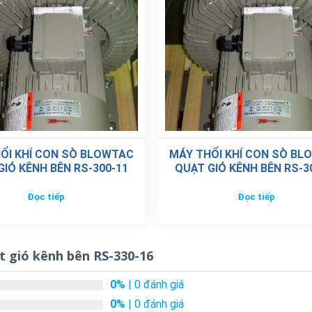
ỔI KHÍ CON SÒ BLOWTAC
MÁY THỔI KHÍ CON SÒ BL
GIÓ KÊNH BÊN RS-300-11
QUẠT GIÓ KÊNH BÊN RS-3
Đọc tiếp
Đọc tiếp
t gió kênh bên RS-330-16
0%
| 0 đánh giá
0%
| 0 đánh giá