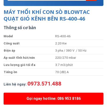
MÁY THỔI KHÍ CON SÒ BLOWTAC
QUẠT GIÓ KÊNH BÊN RS-400-46
Thông số cơ bản
Model
RS-400-46
Công
suất
2.20 Kw
Điện
áp
3 pha / 380 V / 50 Hz
Áp
suất
tĩnh
hút/nén
220/270 mbar
Lưu
lượng
gió
tối
đa
3.7 m3/phút
Tiếng
ồn
70 (dB) A
0973.571.488
Liên hệ nga
y:
Gọi ngay hotline: 086 953 8186