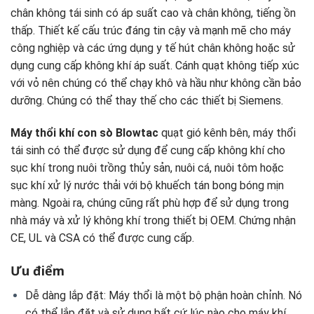
chân không tái sinh có áp suất cao và chân không, tiếng ồn
thấp. Thiết kế cấu trúc đáng tin cậy và mạnh mẽ cho máy
công nghiệp và các ứng dụng y tế hút chân không hoặc sử
dụng cung cấp không khí áp suất. Cánh quạt không tiếp xúc
với vỏ nên chúng có thể chạy khô và hầu như không cần bảo
dưỡng. Chúng có thể thay thế cho các thiết bị Siemens.
Máy thổi khí con sò Blowtac
quạt gió kênh bên, máy thổi
tái sinh có thể được sử dụng để cung cấp không khí cho
sục khí trong nuôi trồng thủy sản, nuôi cá, nuôi tôm hoặc
sục khí xử lý nước thải với bộ khuếch tán bong bóng mịn
màng. Ngoài ra, chúng cũng rất phù hợp để sử dụng trong
nhà máy và xử lý không khí trong thiết bị OEM. Chứng nhận
CE, UL và CSA có thể được cung cấp.
Ưu điểm
Dễ dàng lắp đặt: Máy thổi là một bộ phận hoàn chỉnh. Nó
có thể lắp đặt và sử dụng bất cứ lúc nào cho máy khí