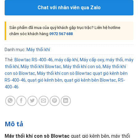
Chat với nhân viên qua Zalo
Sản phẩm đã mua của quý khách gặp trục trặc? Liên hệ hotline
chăm sóc khách hàng
0972 567 688
Danh mục:
Máy thổi khí
Thẻ:
Blowtac RS-400-46
,
máy cấp khí
,
Máy cấp oxy
,
máy thổi
,
máy
thổi khí
,
Máy thổi khí Blowtac
,
Máy thổi khí con sò
,
Máy thổi khí
con sò Blowtac
,
Máy thổi khí con sò Blowtac quạt gió kênh bên
RS-400-46
,
quạt gió kênh bên
,
quạt gió kênh bên Blowtac
,
RS-
400-46
Mô tả
Máy thổi khí con sò Blowtac
quạt gió kênh bên, máy thổi