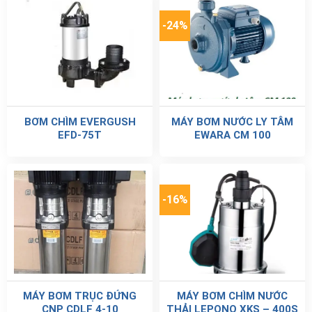
-24%
BƠM CHÌM EVERGUSH
MÁY BƠM NƯỚC LY TÂM
EFD-75T
EWARA CM 100
-16%
MÁY BƠM TRỤC ĐỨNG
MÁY BƠM CHÌM NƯỚC
CNP CDLF 4-10
THẢI LEPONO XKS – 400S