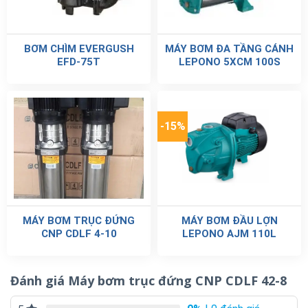
BƠM CHÌM EVERGUSH
MÁY BƠM ĐA TẦNG CÁNH
EFD-75T
LEPONO 5XCM 100S
-15%
MÁY BƠM TRỤC ĐỨNG
MÁY BƠM ĐẦU LỢN
CNP CDLF 4-10
LEPONO AJM 110L
Đánh giá Máy bơm trục đứng CNP CDLF 42-8