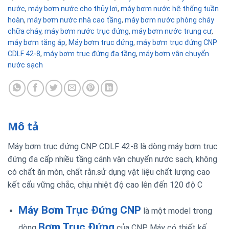
nước
,
máy bơm nước cho thủy lợi
,
máy bơm nước hệ thống tuần
hoàn
,
máy bơm nước nhà cao tầng
,
máy bơm nước phòng cháy
chữa cháy
,
máy bơm nước trục đứng
,
máy bơm nước trung cư
,
máy bơm tăng áp
,
Máy bơm trục đứng
,
máy bơm trục đứng CNP
CDLF 42-8
,
máy bơm trục đứng đa tầng
,
máy bơm vận chuyển
nước sạch
Mô tả
Máy bơm trục đứng CNP CDLF 42-8 là dòng máy bơm trục
đứng đa cấp nhiều tầng cánh vận chuyển nước sạch, không
có chất ăn mòn, chất rắn.sử dụng vật liệu chất lượng cao
kết cấu vững chắc, chịu nhiệt độ cao lên đến 120 độ C
Máy Bơm Trục Đứng CNP
là một model trong
Bơm Trục Đứng
dòng
của CNP. Máy có thiết kế