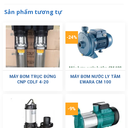
Sản phẩm tương tự
-24%
MÁY BƠM TRỤC ĐỨNG
MÁY BƠM NƯỚC LY TÂM
CNP CDLF 4-20
EWARA CM 100
-9%