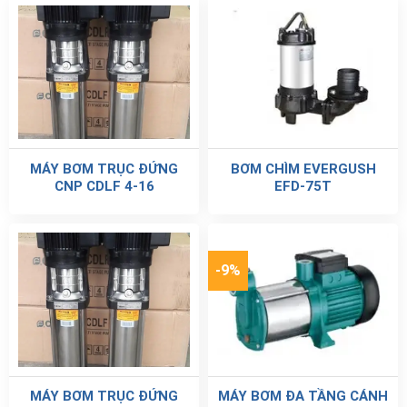
MÁY BƠM TRỤC ĐỨNG
BƠM CHÌM EVERGUSH
CNP CDLF 4-16
EFD-75T
-9%
MÁY BƠM TRỤC ĐỨNG
MÁY BƠM ĐA TẦNG CÁNH