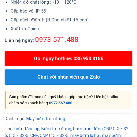
Nhiệt độ chất lỏng : -10 – 120°C
Cấp bảo vệ: IP 55
Cấp cách điện: F (B Cho nhiệt độ cao)
Xuất xứ China
0973.571.488
Liên hệ ngay:
Gọi ngay hotline: 086 953 8186
Chat với nhân viên qua Zalo
Sản phẩm đã mua của quý khách gặp trục trặc? Liên hệ hotline
chăm sóc khách hàng
0972 567 688
Danh mục:
Máy bơm trục đứng
Thẻ:
bơm tăng áp
,
Bơm trục đứng
,
bơm trục đứng CNP CDLF 32-
5
,
CDLF 32-5
,
CNP
,
CNP CDLF 32-5
,
máy bơm lò hơi
,
máy bơm