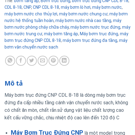
Thẻ:
bơm tăng áp
,
Bơm trục đứng
,
bơm trục đứng CNP CDL 8-18
,
CDL 8-18
,
CNP
,
CNP CDL 8-18
,
máy bơm lò hơi
,
máy bơm nước
,
máy bơm nước cho thủy lợi
,
máy bơm nước chung cư
,
máy bơm
nước hệ thống tuần hoàn
,
máy bơm nước nhà cao tầng
,
máy
bơm nước phòng cháy chữa cháy
,
máy bơm nước trục đứng
,
máy
bơm nước trung cư
,
máy bơm tăng áp
,
Máy bơm trục đứng
,
máy
bơm trục đứng CNP CDL 8-18
,
máy bơm trục đứng đa tầng
,
máy
bơm vận chuyển nước sạch
Mô tả
Máy bơm trục đứng CNP CDL 8-18 là dòng máy bơm trục
đứng đa cấp nhiều tầng cánh vận chuyển nước sạch, không
có chất ăn mòn, chất rắn.sử dụng vật liệu chất lượng cao
kết cấu vững chắc, chịu nhiệt độ cao lên đến 120 độ C
Máy Bơm Trục Đứng CNP
là một model trong