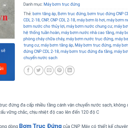
Danh mục:
Máy bơm trục đứng
Thẻ:
bơm tăng áp
,
Bơm trục đứng
,
bơm trục đứng CNP C
CDL 2-18
,
CNP
,
CNP CDL 2-18
,
máy bơm lò hơi
,
máy bơm n
bơm nước cho thủy lợi
,
máy bơm nước chung cư
,
máy bơ
hệ thống tuần hoàn
,
máy bơm nước nhà cao tầng
,
máy b
phòng cháy chữa cháy
,
máy bơm nước trục đứng
,
máy b
trung cư
,
máy bơm tăng áp
,
Máy bơm trục đứng
,
máy bơm
 sẽ
đứng CNP CDL 2-18
,
máy bơm trục đứng đa tầng
,
máy bơ
chuyển nước sạch
ục đứng đa cấp nhiều tầng cánh vận chuyển nước sạch, không 
cấu vững chắc, chịu nhiệt độ cao lên đến 120 độ C
Bơm Trục Đứng
rong dòng
của CNP. Máy có thiết kế chuyê