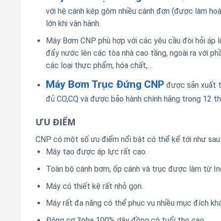
với hệ cánh kép gôm nhiều cánh đơn (được làm hoà
lớn khi vận hành.
Máy Bơm CNP phù hợp với các yêu cầu đòi hỏi áp l
đẩy nước lên các tòa nhà cao tầng, ngoài ra với 
các loại thực phẩm, hóa chất,…
Máy Bơm Trục Đứng CNP
được sản xuất t
đủ CO,CQ và được bảo hành chính hãng trong 12 th
ƯU ĐIỂM
CNP có một số ưu điểm nổi bật có thể kể tới như sau
Máy tạo được áp lực rất cao.
Toàn bộ cánh bơm, ốp cánh và trục được làm từ In
Máy có thiết kệ rất nhỏ gọn.
Máy rất đa năng có thể phục vụ nhiều mục đích kh
Động cơ 3pha 100% dây đồng có tuổi thọ cao