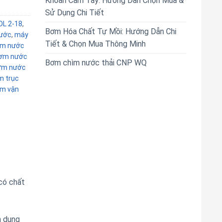
Khoan Cầm Tay: Hướng Dẫn Chọn Mua &
Sử Dụng Chi Tiết
DL 2-18
,
Bơm Hóa Chất Tự Mồi: Hướng Dẫn Chi
ước
,
máy
Tiết & Chọn Mua Thông Minh
m nước
ơm nước
Bơm chìm nước thải CNP WQ
ơm nước
 trục
m vận
có chất
n dụng