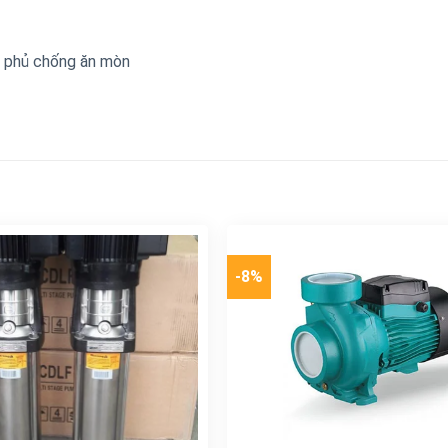
p phủ chống ăn mòn
-8%