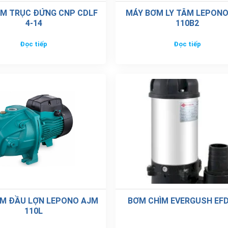
M TRỤC ĐỨNG CNP CDLF
MÁY BƠM LY TÂM LEPON
4-14
110B2
Đọc tiếp
Đọc tiếp
M ĐẦU LỢN LEPONO AJM
BƠM CHÌM EVERGUSH EFD
110L