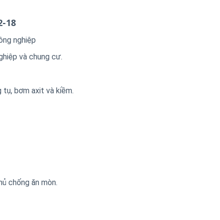
2-18
ông nghiệp
ghiệp và chung cư.
 tụ, bơm axit và kiềm.
hủ chống ăn mòn.