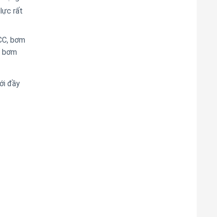
lực rất
CCC, bơm
ể bơm
ới đầy