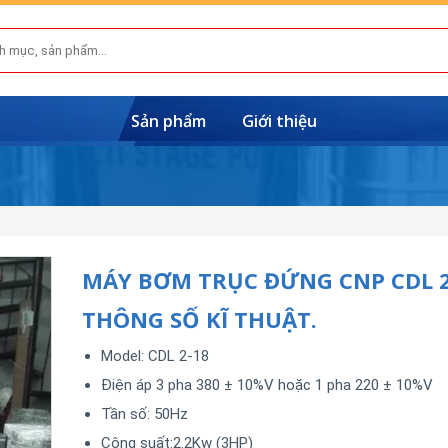
Sản phẩm
Giới thiệu
MÁY BƠM TRỤC ĐỨNG CNP CDL 2
THÔNG SỐ KĨ THUẬT.
Model: CDL 2-18
Điện áp 3 pha 380 ± 10%V hoặc 1 pha 220 ± 10%V
Tần số: 50Hz
Công suất:2.2Kw (3HP)