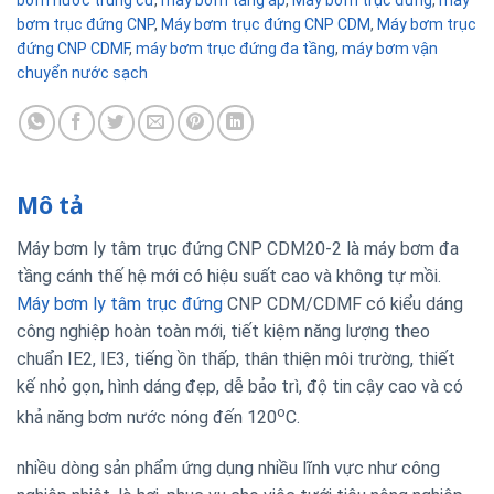
bơm nước trung cư
,
máy bơm tăng áp
,
Máy bơm trục đứng
,
máy
bơm trục đứng CNP
,
Máy bơm trục đứng CNP CDM
,
Máy bơm trục
đứng CNP CDMF
,
máy bơm trục đứng đa tầng
,
máy bơm vận
chuyển nước sạch
Mô tả
Máy bơm ly tâm trục đứng CNP CDM20-2 là máy bơm đa
tầng cánh thế hệ mới có hiệu suất cao và không tự mồi.
Máy bơm ly tâm trục đứng
CNP CDM/CDMF có kiểu dáng
công nghiệp hoàn toàn mới, tiết kiệm năng lượng theo
chuẩn IE2, IE3, tiếng ồn thấp, thân thiện môi trường, thiết
kế nhỏ gọn, hình dáng đẹp, dễ bảo trì, độ tin cậy cao và có
o
khả năng bơm nước nóng đến 120
C.
nhiều dòng sản phẩm ứng dụng nhiều lĩnh vực như công