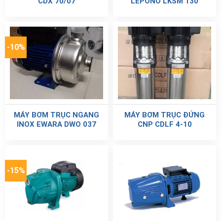
CDX 70/07
LEPONO LKSM 130
-10%
MÁY BƠM TRỤC NGANG
MÁY BƠM TRỤC ĐỨNG
INOX EWARA DWO 037
CNP CDLF 4-10
-15%