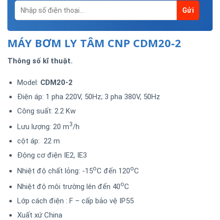
MÁY BƠM LY TÂM CNP CDM20-2
Thông số kĩ thuật.
Model:
CDM20-2
Điện áp: 1 pha 220V, 50Hz; 3 pha 380V, 50Hz
Công suất: 2.2 Kw
3
Lưu lượng: 20 m
/h
cột áp: 22 m
Động cơ điện IE2, IE3
o
o
Nhiệt độ chất lỏng: -15
C đến 120
C
o
Nhiệt độ môi trường lên đến 40
C
Lớp cách điện : F – cấp bảo vệ IP55
Xuất xứ China