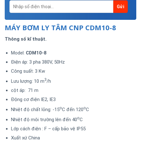
MÁY BƠM LY TÂM CNP CDM10-8
Thông số kĩ thuật.
Model:
CDM10-8
Điện áp: 3 pha 380V, 50Hz
Công suất: 3 Kw
3
Lưu lượng: 10 m
/h
cột áp: 71 m
Động cơ điện IE2, IE3
o
o
Nhiệt độ chất lỏng: -15
C đến 120
C
o
Nhiệt độ môi trường lên đến 40
C
Lớp cách điện : F – cấp bảo vệ IP55
Xuất xứ China