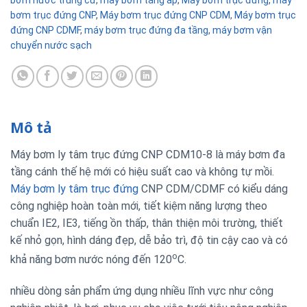
bơm nước trung cư
,
máy bơm tăng áp
,
Máy bơm trục đứng
,
máy
bơm trục đứng CNP
,
Máy bơm trục đứng CNP CDM
,
Máy bơm trục
đứng CNP CDMF
,
máy bơm trục đứng đa tầng
,
máy bơm vận
chuyển nước sạch
Mô tả
Máy bơm ly tâm trục đứng CNP CDM10-8 là máy bơm đa
tầng cánh thế hệ mới có hiệu suất cao và không tự mồi.
Máy bơm ly tâm trục đứng
CNP CDM/CDMF có kiểu dáng
công nghiệp hoàn toàn mới, tiết kiệm năng lượng theo
chuẩn IE2, IE3, tiếng ồn thấp, thân thiện môi trường, thiết
kế nhỏ gọn, hình dáng đẹp, dễ bảo trì, độ tin cậy cao và có
o
khả năng bơm nước nóng đến 120
C.
nhiều dòng sản phẩm ứng dụng nhiều lĩnh vực như công