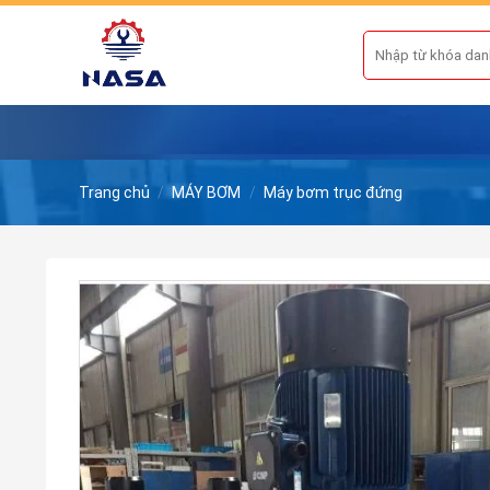
Skip
to
Tìm
kiếm:
content
Trang chủ
/
MÁY BƠM
/
Máy bơm trục đứng