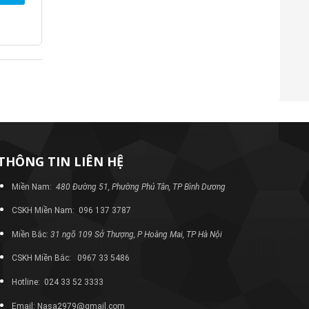
THÔNG TIN LIÊN HỆ
Miền Nam:
480 Đường 51, Phường Phú Tân, TP Bình Dương
CSKH Miền Nam: 096 137 3787
Miền Bắc:
31 ngõ 109 Sở Thượng, P Hoàng Mai, TP Hà Nội
CSKH Miền Bắc: 0967 33 5486
Hotline: 024 33 52 3333
Email: Nasa2979@gmail.com