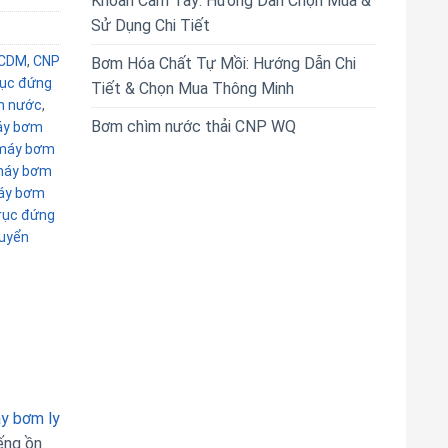
Khoan Cầm Tay: Hướng Dẫn Chọn Mua &
Sử Dụng Chi Tiết
 CDM
,
CNP
Bơm Hóa Chất Tự Mồi: Hướng Dẫn Chi
rục đứng
Tiết & Chọn Mua Thông Minh
m nước
,
Bơm chìm nước thải CNP WQ
y bơm
máy bơm
áy bơm
áy bơm
rục đứng
uyển
y bơm ly
ếng ồn