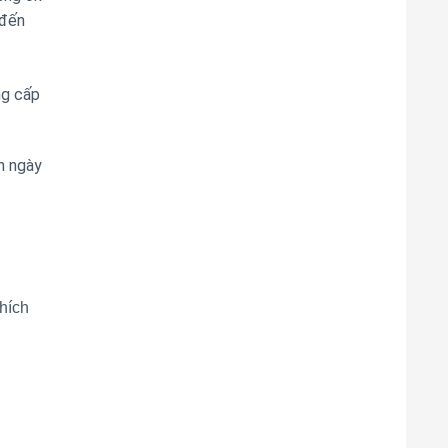
 đến
ng cấp
n ngày
hích