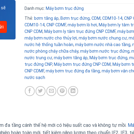
 sẽ
Danh mục:
Máy bơm trục đứng
Thẻ:
bơm tăng áp
,
Bơm trục đứng
,
CDM
,
CDM10-14
,
CNP
CDM10-14
,
CNP CDMF
,
máy bơm lò hơi
,
Máy bơm ly tâm t
CNP CDM
,
Máy bơm ly tâm trục đứng CNP CDMF
,
máy bơ
máy bơm nước cho thủy lợi
,
máy bơm nước chung cư
,
má
nước hệ thống tuần hoàn
,
máy bơm nước nhà cao tầng
,
nước phòng cháy chữa cháy
,
máy bơm nước trục đứng
,
m
nước trung cư
,
máy bơm tăng áp
,
Máy bơm trục đứng
,
m
trục đứng CNP
,
Máy bơm trục đứng CNP CDM
,
Máy bơm t
CNP CDMF
,
máy bơm trục đứng đa tầng
,
máy bơm vận ch
nước sạch
đa tầng cánh thế hệ mới có hiệu suất cao và không tự mồi.
Má
p hoàn toàn mới, tiết kiệm năng lượng theo chuẩn IE2, IE3, ti