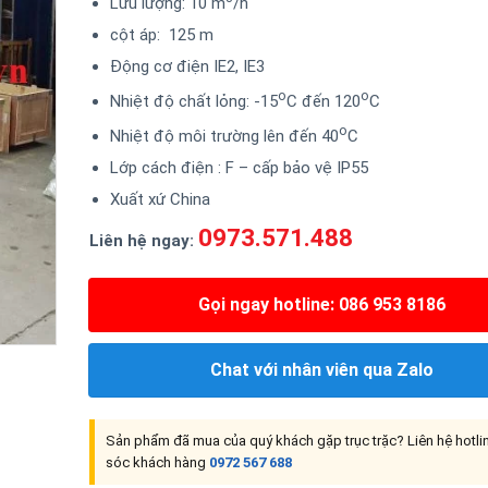
Lưu lượng: 10 m
/h
cột áp: 125 m
Động cơ điện IE2, IE3
o
o
Nhiệt độ chất lỏng: -15
C đến 120
C
o
Nhiệt độ môi trường lên đến 40
C
Lớp cách điện : F – cấp bảo vệ IP55
Xuất xứ China
0973.571.488
Liên hệ ngay:
Gọi ngay hotline: 086 953 8186
Chat với nhân viên qua Zalo
Sản phẩm đã mua của quý khách gặp trục trặc? Liên hệ hotl
sóc khách hàng
0972 567 688