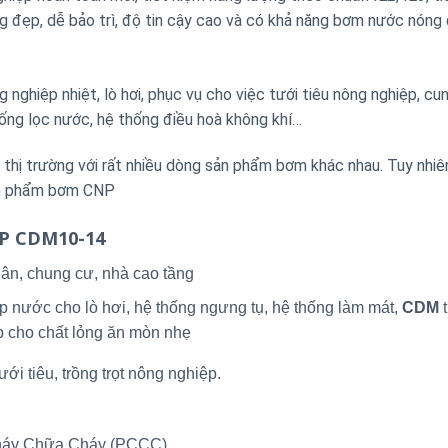
áng đẹp, dễ bảo trì, độ tin cậy cao và có khả năng bơm nước nóng
nghiệp nhiệt, lò hơi, phục vụ cho việc tưới tiêu nông nghiệp, cu
ống lọc nước, hệ thống điều hoà không khí…
ị trường với rất nhiều dòng sản phẩm bơm khác nhau. Tuy nhiê
sản phẩm bơm CNP
NP CDM10-14
ân, chung cư, nhà cao tầng
p nước cho lò hơi, hệ thống ngưng tụ, hệ thống làm mát,
CDM
t
p cho chất lỏng ăn mòn nhẹ
ới tiêu, trồng trọt nông nghiệp.
Cháy Chữa Cháy (PCCC).