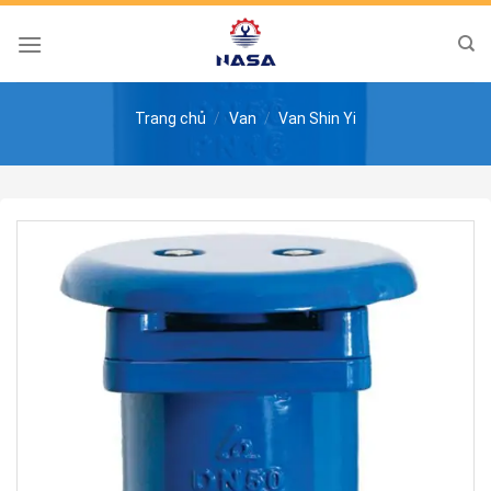
Skip
to
content
Trang chủ
/
Van
/
Van Shin Yi