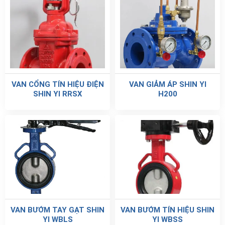
VAN CỔNG TÍN HIỆU ĐIỆN
VAN GIẢM ÁP SHIN YI
SHIN YI RRSX
H200
VAN BƯỚM TAY GẠT SHIN
VAN BƯỚM TÍN HIỆU SHIN
YI WBLS
YI WBSS