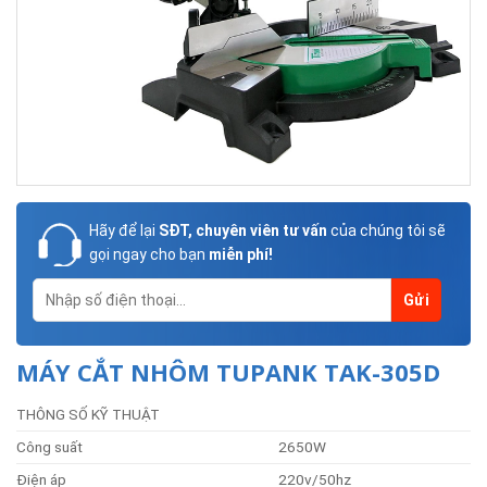
Hãy để lại
SĐT, chuyên viên tư vấn
của chúng tôi sẽ
gọi ngay cho bạn
miễn phí!
MÁY CẮT NHÔM TUPANK TAK-305D
THÔNG SỐ KỸ THUẬT
Công suất
2650W
Điện áp
220v/50hz