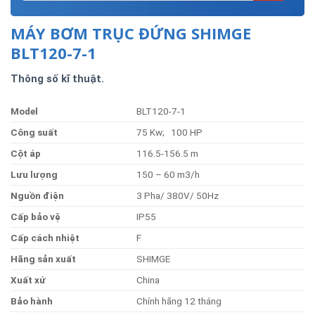
MÁY BƠM TRỤC ĐỨNG SHIMGE
BLT120-7-1
Thông số kĩ thuật.
Model
BLT120-7-1
Côn
g
suất
75 Kw; 100 HP
Cột
áp
116.5-156.5 m
Lư
u
lượng
150 – 60 m3/h
Nguồ
n
điện
3 Pha/ 380V/ 50Hz
Cấ
p
bả
o
vệ
IP55
Cấp
cách
nhiệt
F
Hãn
g
sả
n
xuất
SHIMGE
Xuất
xứ
China
Bả
o
hành
Chính hãng 12 tháng