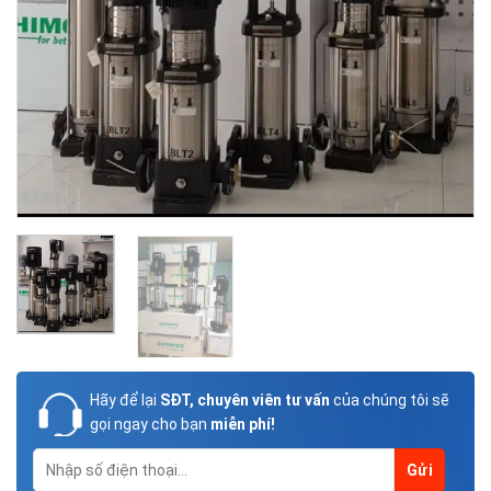
Hãy để lại
SĐT, chuyên viên tư vấn
của chúng tôi sẽ
gọi ngay cho bạn
miễn phí!