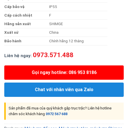
Cấ
p
bả
o
vệ
IP55
Cấp
cách
nhiệt
F
Hãn
g
sả
n
xuất
SHIMGE
Xuất
xứ
China
Bả
o
hành
Chính hãng 12 tháng
0973.571.488
Liên hệ ngay:
Gọi ngay hotline: 086 953 8186
Chat với nhân viên qua Zalo
Sản phẩm đã mua của quý khách gặp trục trặc? Liên hệ hotline
chăm sóc khách hàng
0972 567 688