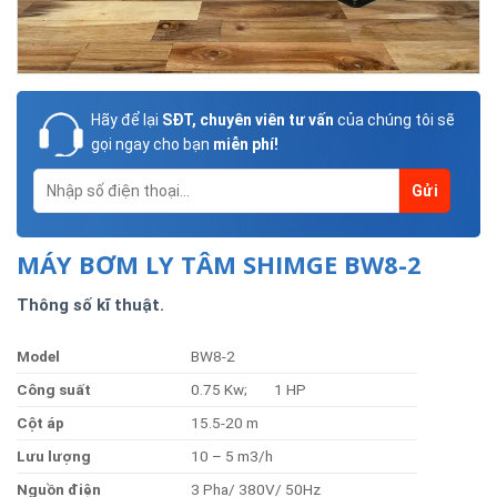
Hãy để lại
SĐT, chuyên viên tư vấn
của chúng tôi sẽ
gọi ngay cho bạn
miễn phí!
MÁY BƠM LY TÂM SHIMGE BW8-2
Thông số kĩ thuật.
Model
BW8-2
Côn
g
suất
0.75 Kw; 1 HP
Cột
áp
15.5-20 m
Lư
u
lượng
10 – 5 m3/h
Nguồ
n
điện
3 Pha/ 380V/ 50Hz