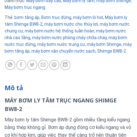
Danh mục:
Máy bơm đẩy cao
,
Máy bơm ly tâm
,
máy bơm Shimge
,
Máy bơm trục ngang
Thẻ:
bơm tăng áp
,
Bơm trục đứng
,
máy bơm lò hơi
,
Máy bơm ly
tâm Shimge BW8-2
,
máy bơm nước cho thủy lợi
,
máy bơm nước
chung cư
,
máy bơm nước hệ thống tuần hoàn
,
máy bơm nước
nhà cao tầng
,
máy bơm nước phòng cháy chữa cháy
,
máy bơm
nước trục đứng
,
máy bơm nước trung cư
,
máy bơm Shimge
,
máy
bơm tăng áp
,
máy bơm vận chuyển nước sạch
,
Shimge BW8-2
Mô tả
MÁY BƠM LY TÂM TRỤC NGANG SHIMGE
BW8-2
Máy bơm ly tâm Shimge BW8-2 gồm nhiều tầng kiểu ngang
bằng thép không gỉ. Bơm áp dụng động cơ kiểu ngang và vỏ
cơ khí hợp kim, giúp việc thay thế càng trở nên thuận tiên